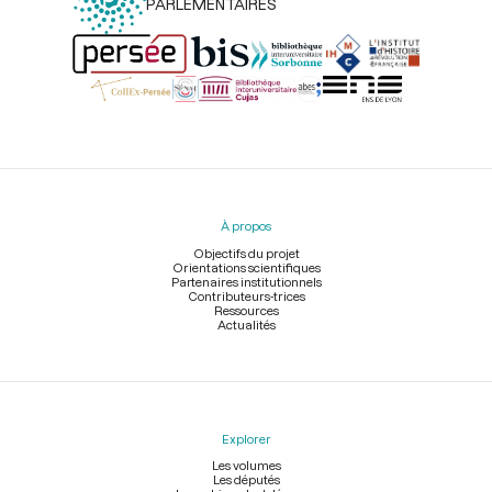
PARLEMENTAIRES
Menu
du
pied
À propos
de
page
Objectifs du projet
Orientations scientifiques
Partenaires institutionnels
Contributeurs-trices
Ressources
Actualités
Explorer
Les volumes
Les députés