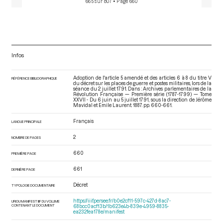
665 sur 807
• Page 660
Infos
Adoption de l'article 5 amendé et des articles 6 à 8 du titre V
RÉFÉRENCE BIBLIOGRAPHIQUE
du décret sur les places de guerre et postes militaires, lors de la
séance du 2 juillet 1791. Dans : Archives parlementaires de la
Révolution Française — Première série (1787-1799) — Tome
XXVII - Du 6 juin au 5 juillet 1791
, sous la direction de Jérôme
Mavidal et Emile Laurent. 1887. pp. 660-661.
Français
LANGUE PRINCIPALE
2
NOMBRE DE PAGES
660
PREMIÈRE PAGE
661
DERNIÈRE PAGE
Décret
TYPOLOGIE DOCUMENTAIRE
https://iiif.persee.fr/b0e2cf11-597c-427d-8ac7-
URI DU MANIFEST IIIF DU VOLUME
CONTENANT LE DOCUMENT
68bcc0acf13b/1b623e4b-839e-4959-8835-
ea232fea178e/manifest