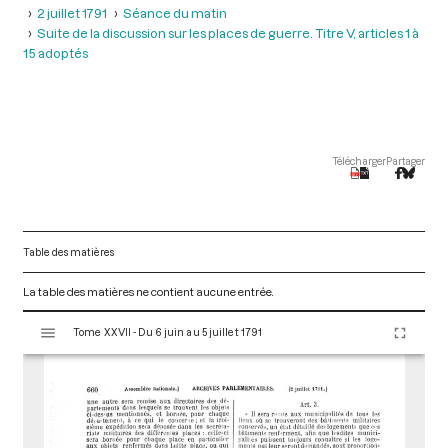
2 juillet 1791
Séance du matin
Suite de la discussion sur les places de guerre. Titre V, articles 1 à
15 adoptés
Télécharger
Partager
Table des matières
La table des matières ne contient aucune entrée.
V
Tome XXVII - Du 6 juin au 5 juillet 1791
i
s
u
a
l
i