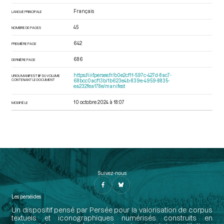
Français
LANGUE PRINCIPALE
45
NOMBRE DE PAGES
642
PREMIÈRE PAGE
686
DERNIÈRE PAGE
https://iiif.persee.fr/b0e2cf11-597c-427d-8ac7-
URI DU MANIFEST IIIF DU VOLUME
CONTENANT LE DOCUMENT
68bcc0acf13b/1b623e4b-839e-4959-8835-
ea232fea178e/manifest
10 octobre 2024 à 18:07
MODIFIÉ LE
Suivez-nous
Les perséides
Un dispositif pensé par Persée pour la valorisation de corpus
textuels et iconographiques numérisés construits en