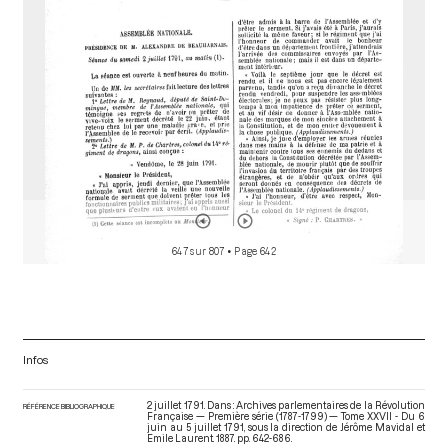
647 sur 807
• Page 642
Infos
2 juillet 1791. Dans : Archives parlementaires de la Révolution
RÉFÉRENCE BIBLIOGRAPHIQUE
Française — Première série (1787-1799) — Tome XXVII - Du 6
juin au 5 juillet 1791
, sous la direction de Jérôme Mavidal et
Emile Laurent. 1887. pp. 642-686.