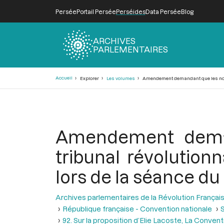
Persée
Portail Persée
Perséides
Data Persée
Blog
ARCHIVES
PARLEMENTAIRES
Fil
Accueil
Explorer
Les volumes
Amendement demandant que les nouveau
d'Ariane
Amendement deman
tribunal révolutionn
lors de la séance du 
Archives parlementaires de la Révolution Françai
République française - Convention nationale
S
92. Sur la proposition d’Elie Lacoste, La Convent