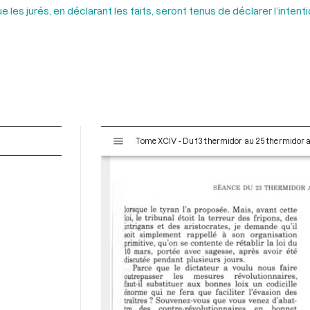
 les jurés, en déclarant les faits, seront tenus de déclarer l’intent
V
Tome XCIV - Du 13 thermidor au 25 thermidor an I
i
s
u
a
l
i
s
e
u
r
M
i