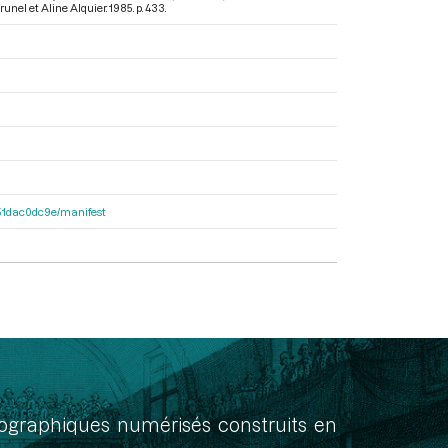
runel et Aline Alquier. 1985. p. 433.
4251dac0dc9e/manifest
onographiques numérisés construits en