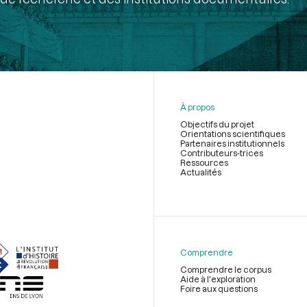
À propos
Objectifs du projet
Orientations scientifiques
Partenaires institutionnels
Contributeurs-trices
Ressources
Actualités
Menu
du
pied
de
Comprendre
page
Comprendre le corpus
Aide à l'exploration
Foire aux questions