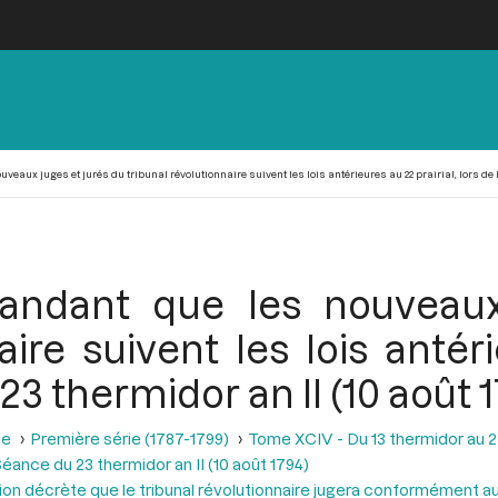
x juges et jurés du tribunal révolutionnaire suivent les lois antérieures au 22 prairial, lors de la
dant que les nouveaux 
aire suivent les lois antéri
23 thermidor an II (10 août 
se
Première série (1787-1799)
Tome XCIV - Du 13 thermidor au 25 t
éance du 23 thermidor an II (10 août 1794)
ion décrète que le tribunal révolutionnaire jugera conformément aux 