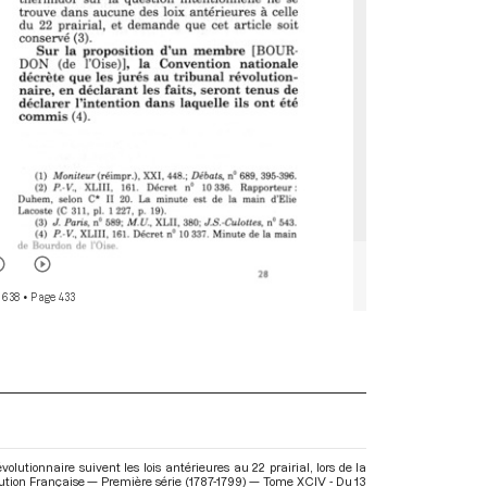
 638
• Page 433
tionnaire suivent les lois antérieures au 22 prairial, lors de la
olution Française — Première série (1787-1799) — Tome XCIV - Du 13