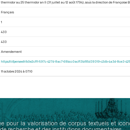
thermidor au 25 thermidor an II (31 juillet au 12 août 1794)
, sous la direction de Françoise B
Français
1
433
433
Amendement
https://iiif.persee.fr/b0e2cf11-597c-427d-8ac7-68bcc0acf13b/85d39319-c2db-4a3d-8ce3-
11 octobre 2024 à 07:10
ée pour la valorisation de corpus textuels et ic
de recherche et des institutions documentaires.