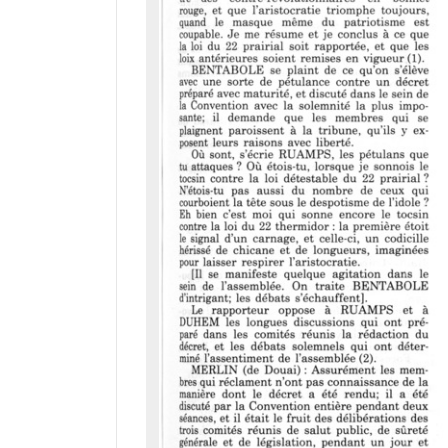
r
a
d
o
r