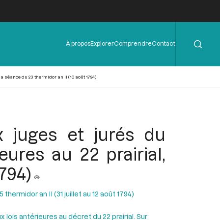
Rechercher
Menu
À propos
Explorer
Comprendre
Contact
de
l'en-
tête
 séance du 23 thermidor an II (10 août 1794)
juges et jurés du
eures au 22 prairial,
1794)
hermidor an II (31 juillet au 12 août 1794)
lois antérieures au décret du 22 prairial. Sur