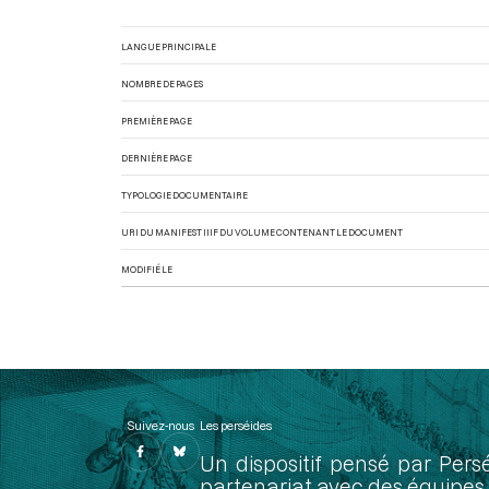
LANGUE PRINCIPALE
NOMBRE DE PAGES
PREMIÈRE PAGE
DERNIÈRE PAGE
TYPOLOGIE DOCUMENTAIRE
URI DU MANIFEST IIIF DU VOLUME CONTENANT LE DOCUMENT
MODIFIÉ LE
Suivez-nous
Les perséides
Un dispositif pensé par Pers
partenariat avec des équipes 