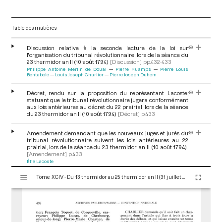
Table des matières
Discussion relative à la seconde lecture de la loi sur
l'organisation du tribunal révolutionnaire, lors de la séance du
23 thermidor an II (10 août 1794)
[Discussion]
pp.432-433
Philippe Antoine Merlin de Douai
Pierre Ruamps
Pierre Louis
Bentabole
Louis Joseph Charlier
Pierre Joseph Duhem
Décret, rendu sur la proposition du représentant Lacoste,
statuant que le tribunal révolutionnaire jugera conformément
aux lois antérieures au décret du 22 prairial, lors de la séance
du 23 thermidor an II (10 août 1794)
[Décret]
p.433
Amendement demandant que les nouveaux juges et jurés du
tribunal révolutionnaire suivent les lois antérieures au 22
prairial, lors de la séance du 23 thermidor an II (10 août 1794)
[Amendement]
p.433
Élie Lacoste
V
Tome XCIV - Du 13 thermidor au 25 thermidor an II (31 juillet au 12 août 1794)
i
Amendement du représentant Bourdon (de l'Oise)
demandant de conserver l'article inséré dans la loi du 22
s
thermidor sur la question intentionnelle, lors de la séance du
u
23 thermidor an II (10 août 1794)
[Amendement]
p.433
a
François-Louis Bourdon
l