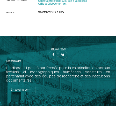
CONTENANT LE DOCUMENT
68bcc0acf13b/85d39319-c2db-4a3d-8ce3-
4251dac0dc9e/manifest
10 octobre 2024 à 18:24
MODIFIÉ LE
Suivez-nous
Les perséides
Un dispositif pensé par Persée pour la valorisation de corpus
textuels et iconographiques numérisés construits en
partenariat avec des équipes de recherche et des institutions
documentaires.
En savoir plus