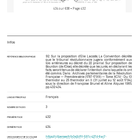
434 sur 638
• Page 432
Infos
92. Sur la proposition d’Elie Lacoste, La Convention décrète
RÉFÉRENCE BIBLIOGRAPHIQUE
que le tribunal révolutionnaire jugera conformément aux
lois antérieures au décret du 22 prairial. Sur proposition de
Bourdon (de l’Oise), elle décrète que les jurés, en déclarant les
faits, seront tenus de déclarer l’intention dans laquelle ils ont
été commis. Dans : Archives parlementaires de la Révolution
Française — Première série (1787-1799) — Tome XCIV - Du 13
thermidor au 25 thermidor an II (31 juillet au 12 août 1794)
,
sous la direction de Françoise Brunel et Aline Alquier. 1985.
pp. 432-434.
Français
LANGUE PRINCIPALE
3
NOMBRE DE PAGES
432
PREMIÈRE PAGE
434
DERNIÈRE PAGE
https://iiif.persee.fr/b0e2cf11-597c-427d-8ac7-
URI DU MANIFEST IIIF DU VOLUME