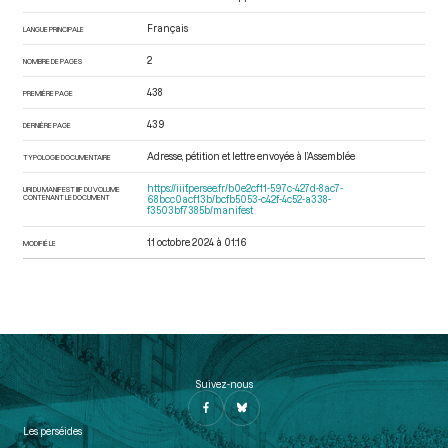
Français
LANGUE PRINCIPALE
2
NOMBRE DE PAGES
438
PREMIÈRE PAGE
439
DERNIÈRE PAGE
Adresse, pétition et lettre envoyée à l’Assemblée
TYPOLOGIE DOCUMENTAIRE
https://iiif.persee.fr/b0e2cf11-597c-427d-8ac7-
URI DU MANIFEST IIIF DU VOLUME
CONTENANT LE DOCUMENT
68bcc0acf13b/bcfb5053-c42f-4c52-a338-
f3503bf7385b/manifest
11 octobre 2024 à 01:16
MODIFIÉ LE
Suivez-nous
Les perséides