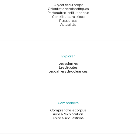
page
Objectifs du projet
Orientations scientifiques
Partenaires institutionnels
Contributeurs-trices
Ressources
Actualités
Explorer
Les volumes
Les députés
Les cahiers de doléances
Comprendre
Comprendre le corpus
Aide à l'exploration
Foire aux questions