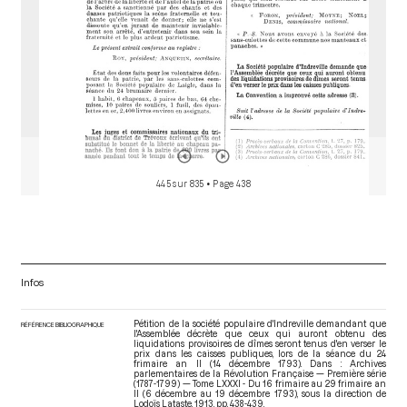
445 sur 835
• Page 438
Infos
Pétition de la société populaire d'Indreville demandant que
RÉFÉRENCE BIBLIOGRAPHIQUE
l'Assemblée décrète que ceux qui auront obtenu des
liquidations provisoires de dîmes seront tenus d'en verser le
prix dans les caisses publiques, lors de la séance du 24
frimaire an II (14 décembre 1793). Dans : Archives
parlementaires de la Révolution Française — Première série
(1787-1799) — Tome LXXXI - Du 16 frimaire au 29 frimaire an
II (6 décembre au 19 décembre 1793)
, sous la direction de
Lodoïs Lataste. 1913. pp. 438-439.