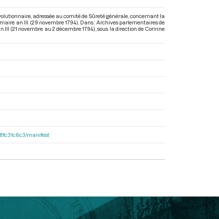
évolutionnaire, adressée au comité de Sûreté générale, concernant la
frimaire an III (29 novembre 1794). Dans : Archives parlementaires de
an III (21 novembre au 2 décembre 1794)
, sous la direction de Corinne
188fc31c6c3/manifest