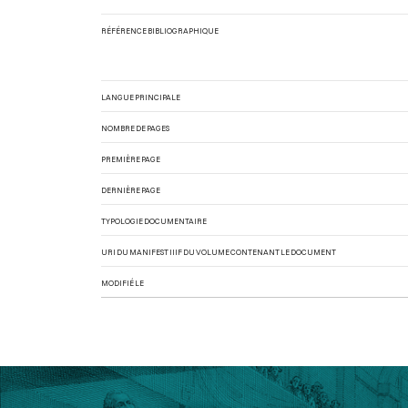
RÉFÉRENCE BIBLIOGRAPHIQUE
LANGUE PRINCIPALE
NOMBRE DE PAGES
PREMIÈRE PAGE
DERNIÈRE PAGE
TYPOLOGIE DOCUMENTAIRE
URI DU MANIFEST IIIF DU VOLUME CONTENANT LE DOCUMENT
MODIFIÉ LE