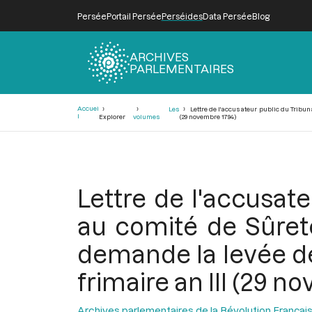
Persée
Portail Persée
Perséides
Data Persée
Blog
ARCHIVES
PARLEMENTAIRES
Fil
Accuei
Les
Lettre de l'accusateur public du Tribun
d'Ariane
l
Explorer
volumes
(29 novembre 1794)
Lettre de l'accusate
au comité de Sûreté
demande la levée des
frimaire an III (29 n
Archives parlementaires de la Révolution Françai