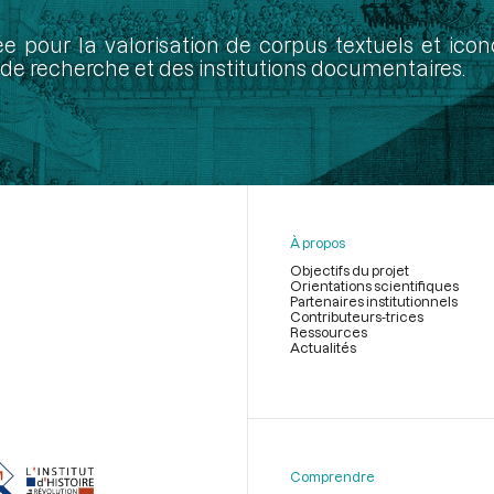
ée pour la valorisation de corpus textuels et ic
de recherche et des institutions documentaires.
À propos
Objectifs du projet
Orientations scientifiques
Partenaires institutionnels
Contributeurs-trices
Ressources
Actualités
Menu
du
pied
de
Comprendre