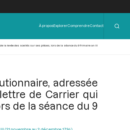
Rechercher
Menu
À propos
Explorer
Comprendre
Contact
de
l'en-
tête
e la levée des scellés sur ses pièces, lors de la séance du 9 frimaire an III
lutionnaire, adressée
ettre de Carrier qui
ors de la séance du 9
n III (21 novembre au 2 décembre 1794)