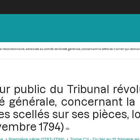
al révolutionnaire, adressée au comité de Sûreté générale, concernant la lettre de Carrier qui demand
ur public du Tribunal révo
 générale, concernant la l
 scellés sur ses pièces, l
ovembre 1794)
se
Première série (1787-1799)
Tome CII - Du 1er au 12 frimaire a