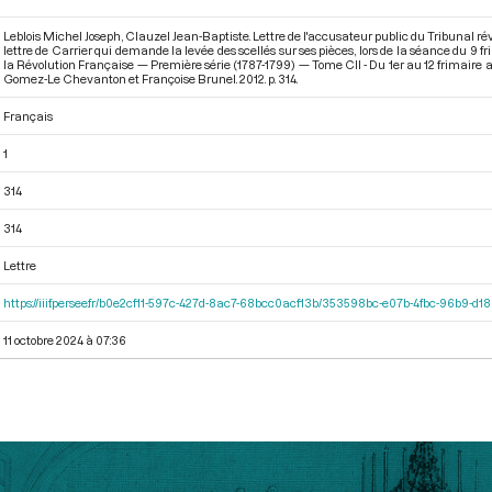
Leblois Michel Joseph, Clauzel Jean-Baptiste. Lettre de l'accusateur public du Tribunal r
lettre de Carrier qui demande la levée des scellés sur ses pièces, lors de la séance du 9 
la Révolution Française — Première série (1787-1799) — Tome CII - Du 1er au 12 frimaire 
Gomez-Le Chevanton et Françoise Brunel. 2012. p. 314.
Français
1
314
314
Lettre
https://iiif.persee.fr/b0e2cf11-597c-427d-8ac7-68bcc0acf13b/353598bc-e07b-4fbc-96b9-d
11 octobre 2024 à 07:36