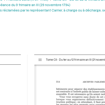
éance du 9 frimaire an III (29 novembre 1794)
 réclamées par le représentant Carrier, à charge ou à décharge, se
V
Tome CII - Du 1er au 12 frimaire an III (21 nov
i
s
u
a
l
i
s
e
u