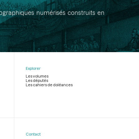
onographiques numérisés construits en
Explorer
Les volumes
Les députés
Les cahiers de doléances
Contact