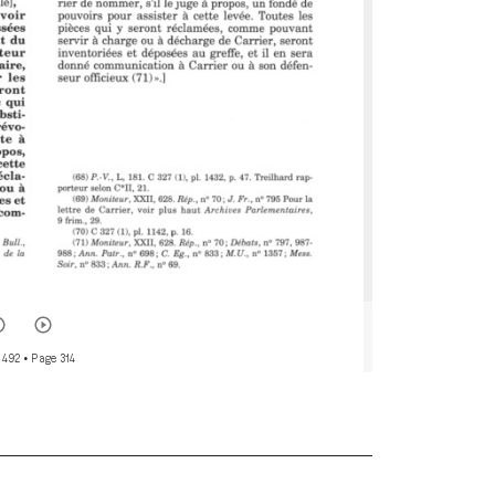
 492
• Page 314