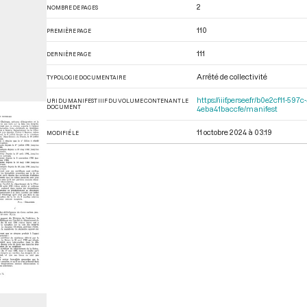
2
NOMBRE DE PAGES
110
PREMIÈRE PAGE
111
DERNIÈRE PAGE
Arrêté de collectivité
TYPOLOGIE DOCUMENTAIRE
https://iiif.persee.fr/b0e2cf11-
URI DU MANIFEST IIIF DU VOLUME CONTENANT LE
DOCUMENT
4eba41baccfe/manifest
11 octobre 2024 à 03:19
MODIFIÉ LE