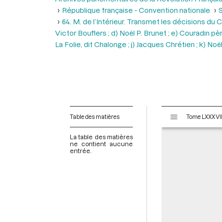
République française - Convention nationale
S
64. M. de l’Intérieur. Transmet les décisions du 
Victor Bouflers ; d) Noël P. Brunet ; e) Couradin pèr
La Folie, dit Chalonge ; j) Jacques Chrétien ; k) Noël 
V
Table des matières
i
s
La table des matières
u
ne contient aucune
entrée.
a
l
i
s
e
u
r