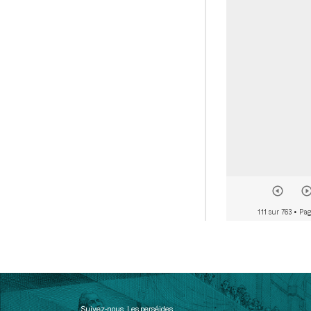
111 sur 763
• Pag
Suivez-nous
Les perséides