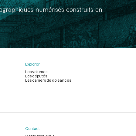
onographiques numérisés construits en
Explorer
Les volumes
Les députés
Les cahiers de doléances
Contact