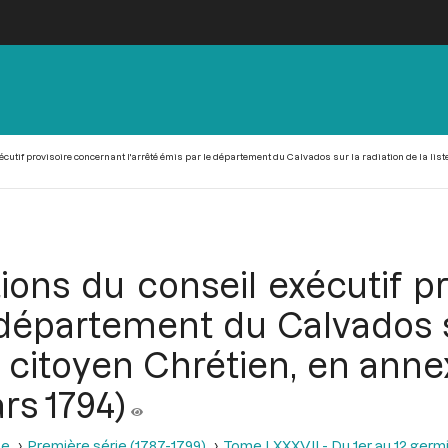
écutif provisoire concernant l'arrêté émis par le département du Calvados sur la radiation de la li
tions du conseil exécutif 
 département du Calvados s
u citoyen Chrétien, en anne
rs 1794)
se
Première série (1787-1799)
Tome LXXXVII - Du 1er au 12 germina