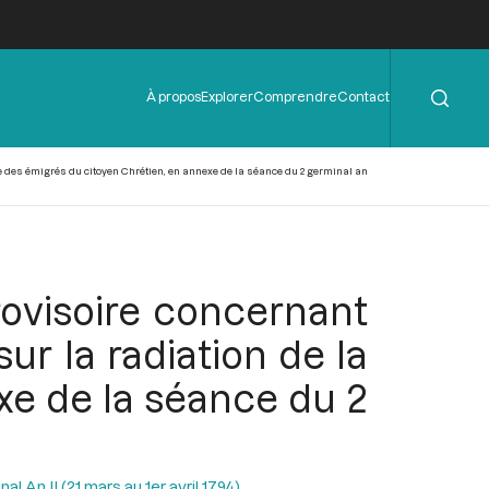
Rechercher
Menu
À propos
Explorer
Comprendre
Contact
de
l'en-
tête
ste des émigrés du citoyen Chrétien, en annexe de la séance du 2 germinal an
provisoire concernant
ur la radiation de la
xe de la séance du 2
l An II (21 mars au 1er avril 1794)