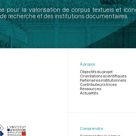
ée pour la valorisation de corpus textuels et ic
de recherche et des institutions documentaires.
À propos
Objectifs du projet
Orientations scientifiques
Partenaires institutionnels
Contributeurs-trices
Ressources
Actualités
Menu
du
pied
de
Comprendre
page