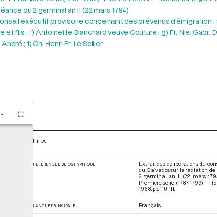
éance du 2 germinal an II (22 mars 1794)
Conseil exécutif provisoire concernant des prévenus d’émigration : a
e et fils ; f) Antoinette Blanchard veuve Couture ; g) Fr. Nie. Gabr. Do
André ; 1) Ch. Henri Fr. Le Sellier
Tome LXXXVII - Du 1er au 12 germinal An II (21 mars au 1er avril 1794)
Infos
Extrait des délibérations du con
RÉFÉRENCE BIBLIOGRAPHIQUE
du Calvados sur la radiation de 
2 germinal an II (22 mars 179
Première série (1787-1799) — Tom
1968. pp. 110-111.
Français
LANGUE PRINCIPALE