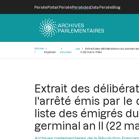
Persée
Portail Persée
Perséides
Data Persée
Blog
ARCHIVES
PARLEMENTAIRES
Fil
Accuei
Les
Extrait des délibérations du conseil ex
d'Ariane
l
Explorer
volumes
II (22 mars 1794)
Extrait des délibéra
l'arrêté émis par le
liste des émigrés d
germinal an II (22 ma
Archives parlementaires de la Révolution Françai