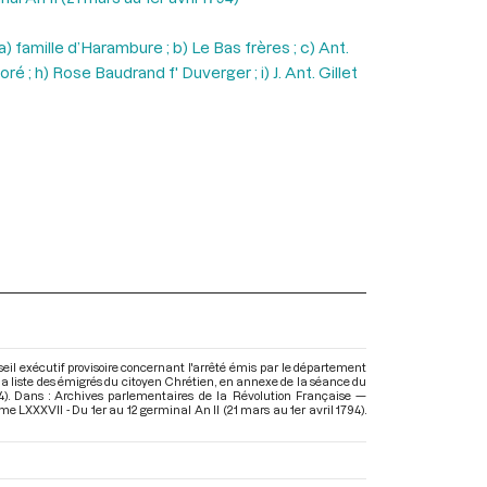
) famille d’Harambure ; b) Le Bas frères ; c) Ant.
ré ; h) Rose Baudrand f' Duverger ; i) J. Ant. Gillet
seil exécutif provisoire concernant l'arrêté émis par le département
la liste des émigrés du citoyen Chrétien, en annexe de la séance du
4). Dans : Archives parlementaires de la Révolution Française —
e LXXXVII - Du 1er au 12 germinal An II (21 mars au 1er avril 1794)
.