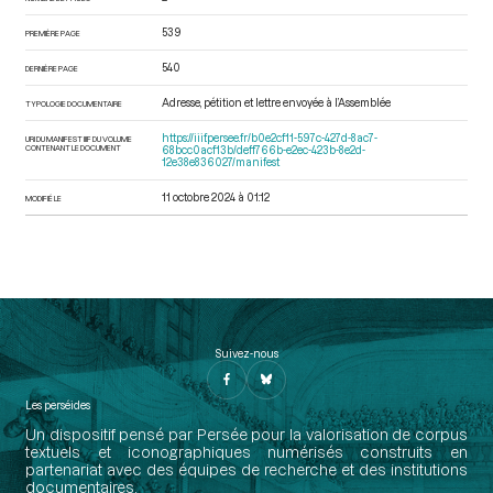
539
PREMIÈRE PAGE
540
DERNIÈRE PAGE
Adresse, pétition et lettre envoyée à l’Assemblée
TYPOLOGIE DOCUMENTAIRE
https://iiif.persee.fr/b0e2cf11-597c-427d-8ac7-
URI DU MANIFEST IIIF DU VOLUME
CONTENANT LE DOCUMENT
68bcc0acf13b/deff766b-e2ec-423b-8e2d-
12e38e836027/manifest
11 octobre 2024 à 01:12
MODIFIÉ LE
Suivez-nous
Les perséides
Un dispositif pensé par Persée pour la valorisation de corpus
textuels et iconographiques numérisés construits en
partenariat avec des équipes de recherche et des institutions
documentaires.