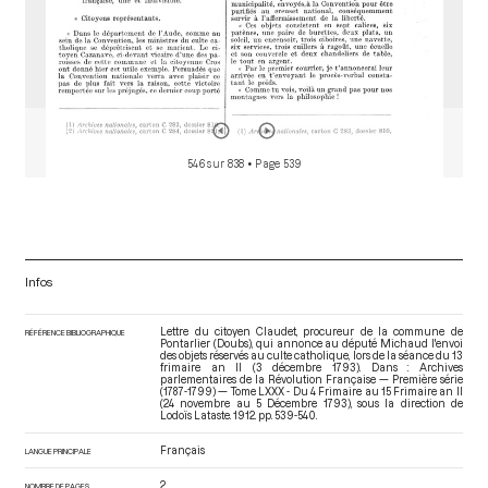
546 sur 838
• Page 539
Infos
Lettre du citoyen Claudet, procureur de la commune de
RÉFÉRENCE BIBLIOGRAPHIQUE
Pontarlier (Doubs), qui annonce au député Michaud l'envoi
des objets réservés au culte catholique, lors de la séance du 13
frimaire an II (3 décembre 1793). Dans : Archives
parlementaires de la Révolution Française — Première série
(1787-1799) — Tome LXXX - Du 4 Frimaire au 15 Frimaire an II
(24 novembre au 5 Décembre 1793)
, sous la direction de
Lodoïs Lataste. 1912. pp. 539-540.
Français
LANGUE PRINCIPALE
2
NOMBRE DE PAGES