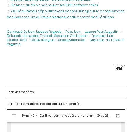
Séance du 22 vendémiaire an III (13 octobre 1794)
70. Résultat du dépouillement des scrutins pour le complément
des inspecteurs du Palais National et du comité des Pétitions
Cambacérès Jean-Jacques Régis de
Pelet Jean
Lozeau Paul Augustin
Delaporte dit Laporte François Sebastien Christophe
Eschasseriaux
(Jeune) René
Boissy d'Anglas François Antoine de
Guyomar Pierre Marie
Augustin
Partager
Table des matières
La table des matières ne contient aucune entrée.
V
Tome XCIX - Du 18 vendémiaire au 2 brumaire an III (9 au 23 octobre 1794)
i
s
u