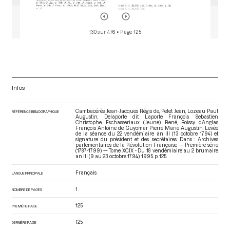
130 sur 476
• Page 125
Infos
Cambacérès Jean-Jacques Régis de, Pelet Jean, Lozeau Paul
RÉFÉRENCE BIBLIOGRAPHIQUE
Augustin, Delaporte dit Laporte François Sebastien
Christophe, Eschasseriaux (Jeune) René, Boissy d'Anglas
François Antoine de, Guyomar Pierre Marie Augustin. Levée
de la séance du 22 vendémiaire an III (13 octobre 1794) et
signature du président et des secrétaires. Dans : Archives
parlementaires de la Révolution Française — Première série
(1787-1799) — Tome XCIX - Du 18 vendémiaire au 2 brumaire
an III (9 au 23 octobre 1794)
. 1995. p. 125.
Français
LANGUE PRINCIPALE
1
NOMBRE DE PAGES
125
PREMIÈRE PAGE
125
DERNIÈRE PAGE