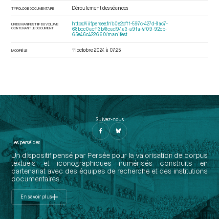
Déroulement des séances
TYPOLOGIE DOCUMENTAIRE
https://iiif.persee.fr/b0e2cf11-597c-427d-8ac7-
URI DU MANIFEST IIIF DU VOLUME
CONTENANT LE DOCUMENT
68bcc0acf13b/8cad94a3-a91a-4f09-92cb-
65e46c422660/manifest
11 octobre 2024 à 07:25
MODIFIÉ LE
Suivez-nous
Les perséides
Un dispositif pensé par Persée pour la valorisation de corpus
textuels et iconographiques numérisés construits en
partenariat avec des équipes de recherche et des institutions
documentaires.
En savoir plus