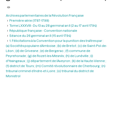
Archives parlementaires de la Révolution Française
Première série (1787-1799)
Tome LXXXVIII - Du 13 au 28 germinal an II (2 au 17 avril 1794)
République française - Convention nationale
Séance du 26 germinal an II (15 avril 1794)
1. Félicitations à la Convention pour la punition des traîtres par :
(a) Sociétés populaire d’Amboise ; (b) de Bretot ; (c) de Saint-Pol-de-
Léon ; (d) de Grivesne ; (e) de Bergerac ; (f) commune de
Peyrehorade ; (g) de Rozet-les-Mesnils ; (h) de Lunéville ; (i)
d’Yssingeaux ; (j) département de l’Aveyron ; (k) de la Haute-Vienne ;
(1) district de Tours ; (m) Comité révolutionnaire de Cherbourg ; (n)
tribunal criminel d’Indre-et-Loire ; (o) tribunal du district de
Monistrol