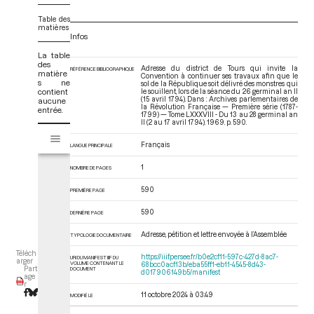
Table des
matières
Infos
La table
des
Adresse du district de Tours qui invite la
RÉFÉRENCE BIBLIOGRAPHIQUE
matière
Convention à continuer ses travaux afin que le
s ne
sol de la République soit délivré des monstres qui
contient
le souillent, lors de la séance du 26 germinal an II
(15 avril 1794). Dans : Archives parlementaires de
aucune
la Révolution Française — Première série (1787-
entrée.
1799) — Tome LXXXVIII - Du 13 au 28 germinal an
II (2 au 17 avril 1794)
. 1969. p. 590.
V
Tome LXXXVIII - Du 13 au 28 germinal an II (2 au 17 avril 1794)
i
Français
LANGUE PRINCIPALE
s
u
1
NOMBRE DE PAGES
a
590
PREMIÈRE PAGE
l
i
590
DERNIÈRE PAGE
s
e
Adresse, pétition et lettre envoyée à l’Assemblée
TYPOLOGIE DOCUMENTAIRE
u
Téléch
https://iiif.persee.fr/b0e2cf11-597c-427d-8ac7-
URI DU MANIFEST IIIF DU
r
arger
VOLUME CONTENANT LE
68bcc0acf13b/eba55ff1-eb11-4545-8d43-
Part
DOCUMENT
d017906149b5/manifest
M
age
r
i
11 octobre 2024 à 03:49
MODIFIÉ LE
r