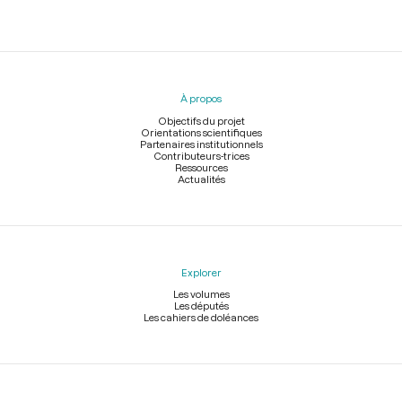
Menu
du
pied
À propos
de
page
Objectifs du projet
Orientations scientifiques
Partenaires institutionnels
Contributeurs-trices
Ressources
Actualités
Explorer
Les volumes
Les députés
Les cahiers de doléances