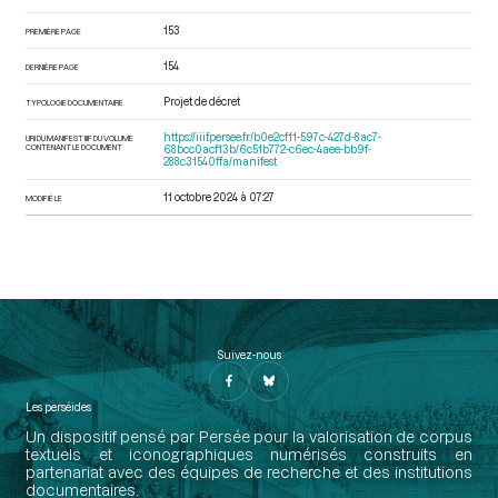
153
PREMIÈRE PAGE
154
DERNIÈRE PAGE
Projet de décret
TYPOLOGIE DOCUMENTAIRE
https://iiif.persee.fr/b0e2cf11-597c-427d-8ac7-
URI DU MANIFEST IIIF DU VOLUME
CONTENANT LE DOCUMENT
68bcc0acf13b/6c51b772-c6ec-4aee-bb9f-
288c31540ffa/manifest
11 octobre 2024 à 07:27
MODIFIÉ LE
Suivez-nous
Les perséides
Un dispositif pensé par Persée pour la valorisation de corpus
textuels et iconographiques numérisés construits en
partenariat avec des équipes de recherche et des institutions
documentaires.