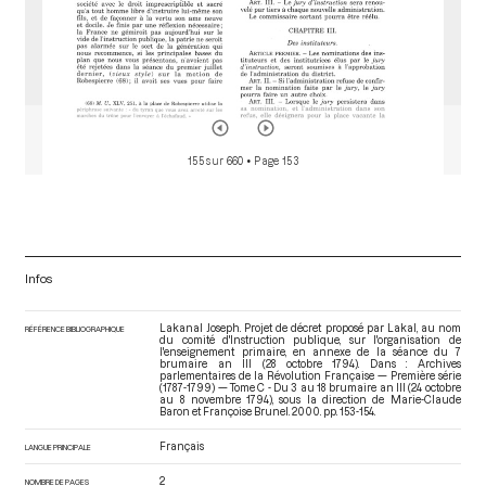
155 sur 660
• Page 153
Infos
Lakanal Joseph. Projet de décret proposé par Lakal, au nom
RÉFÉRENCE BIBLIOGRAPHIQUE
du comité d'Instruction publique, sur l'organisation de
l'enseignement primaire, en annexe de la séance du 7
brumaire an III (28 octobre 1794). Dans : Archives
parlementaires de la Révolution Française — Première série
(1787-1799) — Tome C - Du 3 au 18 brumaire an III (24 octobre
au 8 novembre 1794)
, sous la direction de Marie-Claude
Baron et Françoise Brunel. 2000. pp. 153-154.
Français
LANGUE PRINCIPALE
2
NOMBRE DE PAGES