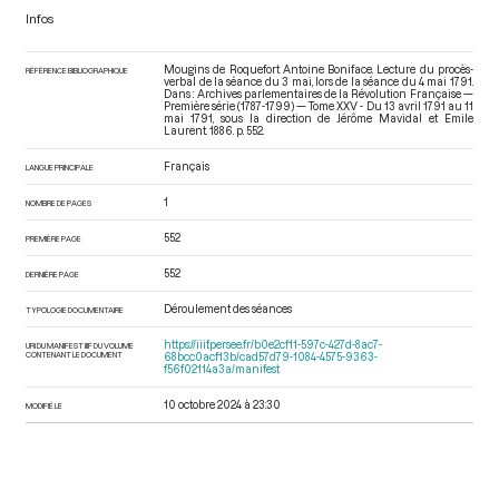
Infos
Mougins de Roquefort Antoine Boniface. Lecture du procès-
RÉFÉRENCE BIBLIOGRAPHIQUE
verbal de la séance du 3 mai, lors de la séance du 4 mai 1791.
Dans : Archives parlementaires de la Révolution Française —
Première série (1787-1799) — Tome XXV - Du 13 avril 1791 au 11
mai 1791
, sous la direction de Jérôme Mavidal et Emile
Laurent. 1886. p. 552.
Français
LANGUE PRINCIPALE
1
NOMBRE DE PAGES
552
PREMIÈRE PAGE
552
DERNIÈRE PAGE
Déroulement des séances
TYPOLOGIE DOCUMENTAIRE
https://iiif.persee.fr/b0e2cf11-597c-427d-8ac7-
URI DU MANIFEST IIIF DU VOLUME
CONTENANT LE DOCUMENT
68bcc0acf13b/cad57d79-1084-4575-9363-
f56f02114a3a/manifest
10 octobre 2024 à 23:30
MODIFIÉ LE