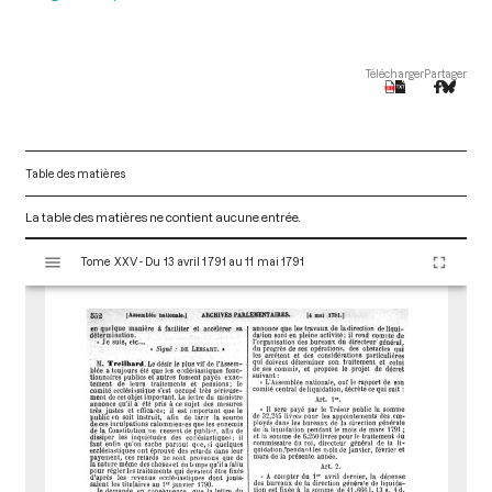
Télécharger
Partager
Table des matières
La table des matières ne contient aucune entrée.
V
Tome XXV - Du 13 avril 1791 au 11 mai 1791
i
s
u
a
l
i
s
e
u
r
M