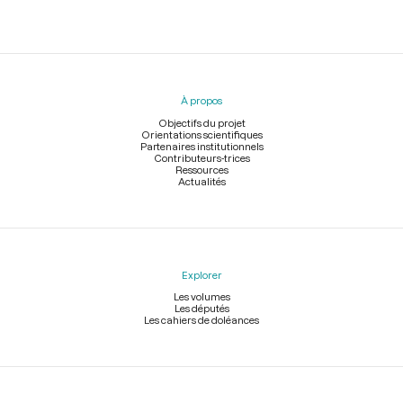
Menu
du
pied
À propos
de
page
Objectifs du projet
Orientations scientifiques
Partenaires institutionnels
Contributeurs-trices
Ressources
Actualités
Explorer
Les volumes
Les députés
Les cahiers de doléances