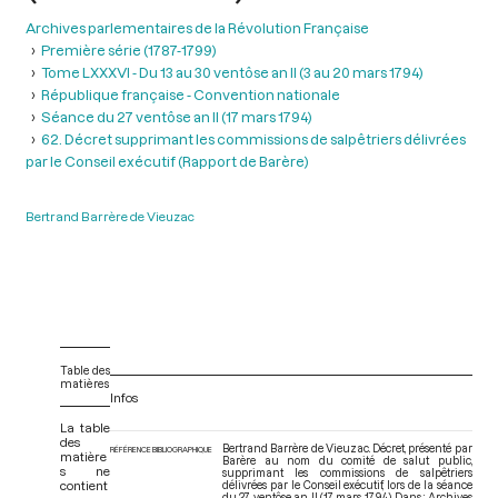
Archives parlementaires de la Révolution Française
Première série (1787-1799)
Tome LXXXVI - Du 13 au 30 ventôse an II (3 au 20 mars 1794)
République française - Convention nationale
Séance du 27 ventôse an II (17 mars 1794)
62. Décret supprimant les commissions de salpêtriers délivrées
par le Conseil exécutif (Rapport de Barère)
Bertrand Barrère de Vieuzac
Table des
matières
Infos
La table
des
Bertrand Barrère de Vieuzac. Décret, présenté par
RÉFÉRENCE BIBLIOGRAPHIQUE
matière
Barère au nom du comité de salut public,
s ne
supprimant les commissions de salpêtriers
contient
délivrées par le Conseil exécutif, lors de la séance
du 27 ventôse an II (17 mars 1794). Dans : Archives