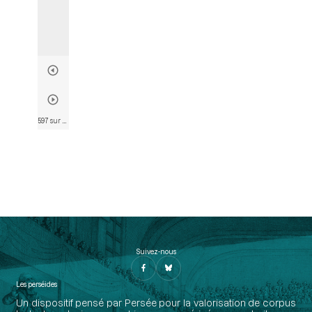
597 sur 803
• Page 594
Suivez-nous
Les perséides
Un dispositif pensé par Persée pour la valorisation de corpus