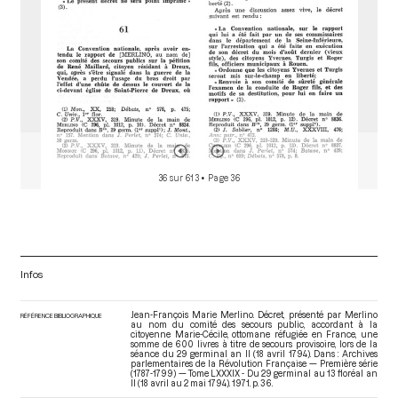
36 sur 613
• Page 36
Infos
Jean-François Marie Merlino. Décret, présenté par Merlino
RÉFÉRENCE BIBLIOGRAPHIQUE
au nom du comité des secours public, accordant à la
citoyenne Marie-Cécile, ottomane réfugiée en France, une
somme de 600 livres à titre de secours provisoire, lors de la
séance du 29 germinal an II (18 avril 1794). Dans : Archives
parlementaires de la Révolution Française — Première série
(1787-1799) — Tome LXXXIX - Du 29 germinal au 13 floréal an
II (18 avril au 2 mai 1794)
. 1971. p. 36.