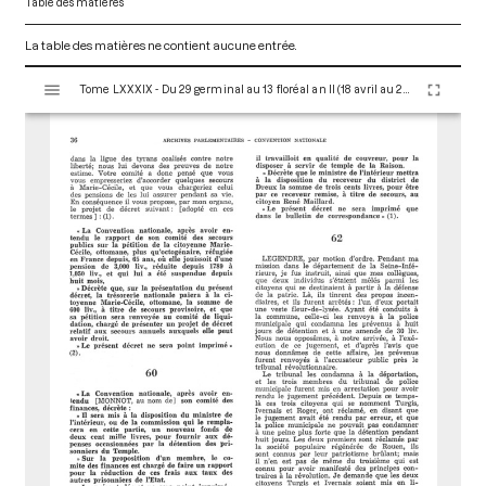
Table des matières
La table des matières ne contient aucune entrée.
V
Tome LXXXIX - Du 29 germinal au 13 floréal an II (18 avril au 2 mai 1794)
i
s
u
a
l
i
s
e
u
r
M
i
r
a
d
o
r