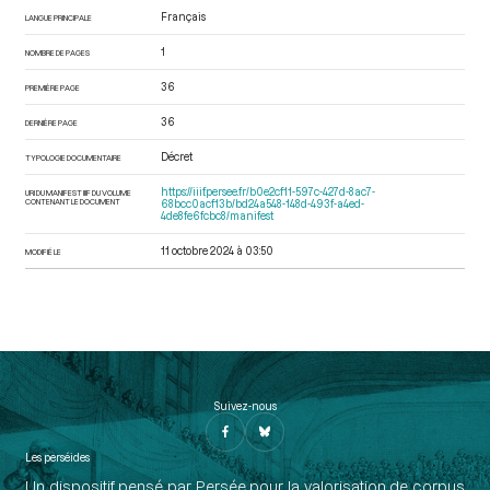
Français
LANGUE PRINCIPALE
1
NOMBRE DE PAGES
36
PREMIÈRE PAGE
36
DERNIÈRE PAGE
Décret
TYPOLOGIE DOCUMENTAIRE
https://iiif.persee.fr/b0e2cf11-597c-427d-8ac7-
URI DU MANIFEST IIIF DU VOLUME
CONTENANT LE DOCUMENT
68bcc0acf13b/bd24a548-148d-493f-a4ed-
4de8fe6fcbc8/manifest
11 octobre 2024 à 03:50
MODIFIÉ LE
Suivez-nous
Les perséides
Un dispositif pensé par Persée pour la valorisation de corpus