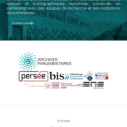
textuels et iconographiques numérisés construits en
partenariat avec des équipes de recherche et des institutions
documentaires.
En savoir plus
ARCHIVES
PARLEMENTAIRES
Menu
du
pied
À propos
de