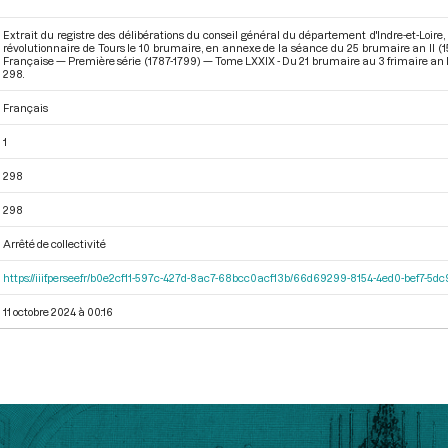
Extrait du registre des délibérations du conseil général du département d'Indre-et-Loire
révolutionnaire de Tours le 10 brumaire, en annexe de la séance du 25 brumaire an II (
Française — Première série (1787-1799) — Tome LXXIX - Du 21 brumaire au 3 frimaire an 
298.
Français
1
298
298
Arrêté de collectivité
https://iiif.persee.fr/b0e2cf11-597c-427d-8ac7-68bcc0acf13b/66d69299-8154-4ed0-bef7-5
11 octobre 2024 à 00:16