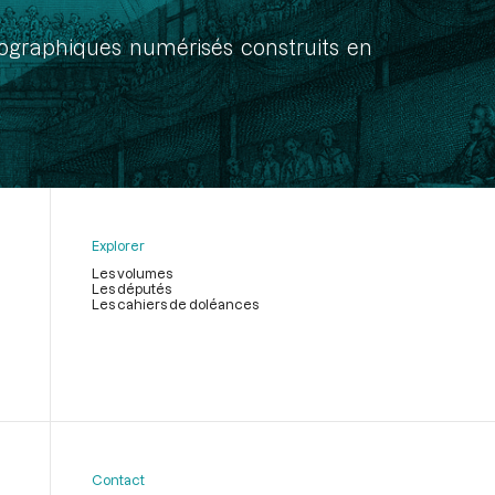
onographiques numérisés construits en
Explorer
Les volumes
Les députés
Les cahiers de doléances
Contact