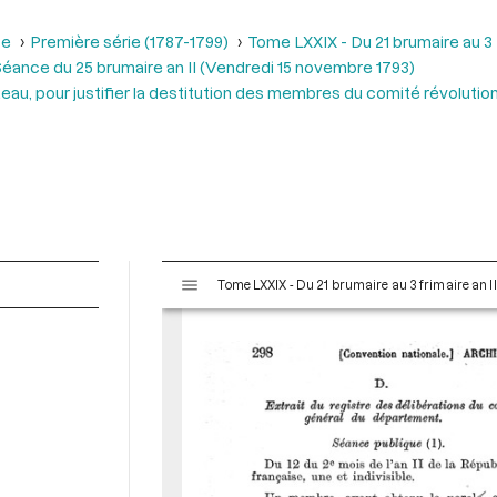
se
Première série (1787-1799)
Tome LXXIX - Du 21 brumaire au 3 f
éance du 25 brumaire an II (Vendredi 15 novembre 1793)
u, pour justifier la destitution des membres du comité révolution
V
Tome LXXIX - Du 21 brumaire au 3 frimaire an I
i
s
u
a
l
i
s
e
u