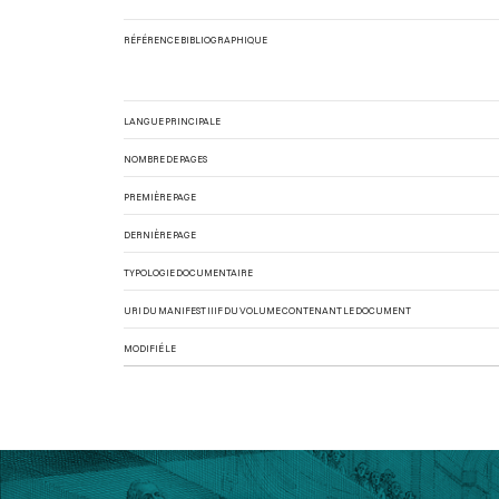
RÉFÉRENCE BIBLIOGRAPHIQUE
LANGUE PRINCIPALE
NOMBRE DE PAGES
PREMIÈRE PAGE
DERNIÈRE PAGE
TYPOLOGIE DOCUMENTAIRE
URI DU MANIFEST IIIF DU VOLUME CONTENANT LE DOCUMENT
MODIFIÉ LE