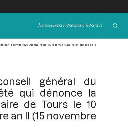
Rechercher
Menu
À propos
Explorer
Comprendre
Contact
de
l'en-
tête
ite par le comité révolutionnaire de Tours le 10 brumaire, en annexe de la
conseil général du
rêté qui dénonce la
aire de Tours le 10
e an II (15 novembre