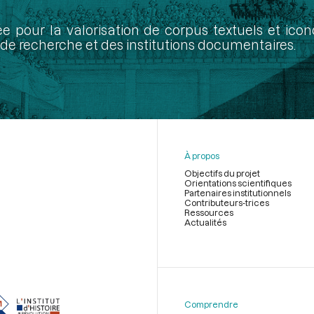
ée pour la valorisation de corpus textuels et ic
de recherche et des institutions documentaires.
À propos
Objectifs du projet
Orientations scientifiques
Partenaires institutionnels
Contributeurs-trices
Ressources
Actualités
Menu
du
pied
de
Comprendre