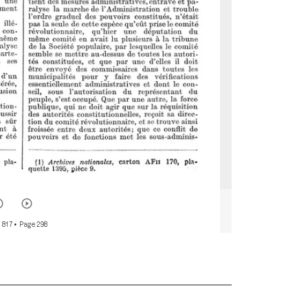
 817
• Page 298