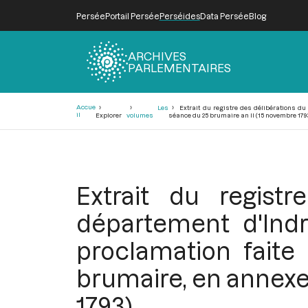
Persée
Portail Persée
Perséides
Data Persée
Blog
ARCHIVES
PARLEMENTAIRES
Fil
Accue
Les
Extrait du registre des délibérations du 
d'Ariane
il
Explorer
volumes
séance du 25 brumaire an II (15 novembre 179
Extrait du regist
département d'Indr
proclamation faite
brumaire, en annexe
1793)