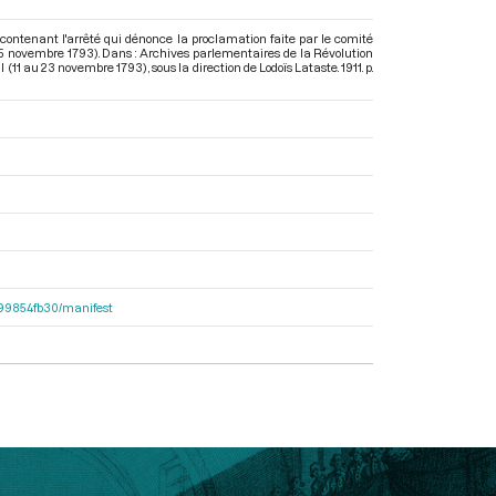
, contenant l'arrêté qui dénonce la proclamation faite par le comité
15 novembre 1793). Dans : Archives parlementaires de la Révolution
II (11 au 23 novembre 1793)
, sous la direction de Lodoïs Lataste. 1911. p.
dc99854fb30/manifest