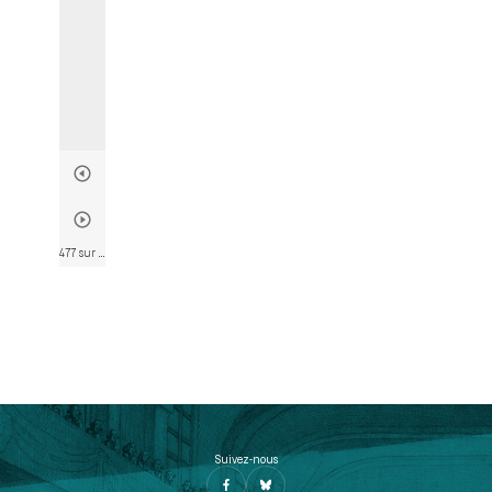
477 sur 746
• Page 475
Suivez-nous