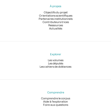
pied
À propos
de
page
Objectifs du projet
Orientations scientifiques
Partenaires institutionnels
Contributeurs-trices
Ressources
Actualités
Explorer
Les volumes
Les députés
Les cahiers de doléances
Comprendre
Comprendre le corpus
Aide à l'exploration
Foire aux questions