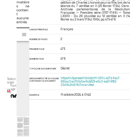
matière
pétition de Charles Lhonoré pour sa fille, lors de la
s ne
séance du 7 ventôse an II (25 février 1794). Dans :
Archives parlementaires de la Révolution
contien
Française — Première série (1787-1799) — Tome
t
LXXXV - Du 26 pluviôse au 12 ventôse an II (14
aucune
février au 2 mars 1794)
. 1964. pp. 475-476.
entrée.
Français
V
LANGUE PRINCIPALE
Tome LXXXV - Du 26 pluviôse au 12 ventôse an II (14 février au 2 mars 17
i
2
NOMBRE DE PAGES
s
u
475
PREMIÈRE PAGE
a
l
476
DERNIÈRE PAGE
i
Décret
TYPOLOGIE DOCUMENTAIRE
s
e
https://iiif.persee.fr/b0e2cf11-597c-427d-8ac7-
URI DU MANIFEST IIIF DU VOLUME
Téléch
CONTENANT LE DOCUMENT
68bcc0acf13b/ba94b825-e3c0-4e21-8f82-
u
arger
33d949d61fc7/manifest
Part
r
age
r
M
11 octobre 2024 à 01:42
MODIFIÉ LE
i
r
a
d
o
r