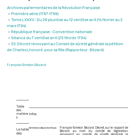
Archives parlementaires de la Révolution Française
Première série (1787-1799)
Tome LXXXV - Du 26 pluviôse au 12 ventôse an II (14 février au 2
mars 1794)
République française - Convention nationale
Séance du 7 ventôse an II (25 février 1794)
53. Décret renvoyant au Conseil de sûreté générale la pétition
de Charles Lhonoré, pour sa fille (Rapporteur : Bézard)
François-Siméon Bézard
Table
des
matière
Infos
s
François-Siméon Bézard. Décret, sur le rapport de
RÉFÉRENCE BIBLIOGRAPHIQUE
La table
Bézard au nom du comité de législation,
des
renvoyant au comité de sûreté générale la