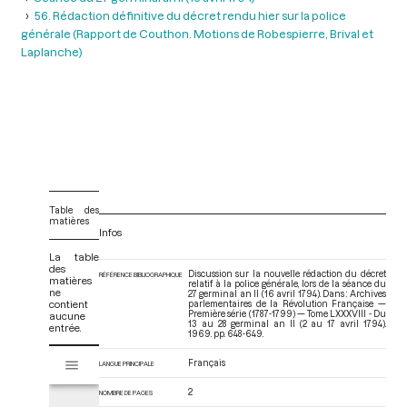
56. Rédaction définitive du décret rendu hier sur la police
générale (Rapport de Couthon. Motions de Robespierre, Brival et
Laplanche)
Table des
matières
Infos
La table
des
Discussion sur la nouvelle rédaction du décret
RÉFÉRENCE BIBLIOGRAPHIQUE
matières
relatif à la police générale, lors de la séance du
ne
27 germinal an II (16 avril 1794). Dans : Archives
contient
parlementaires de la Révolution Française —
Première série (1787-1799) — Tome LXXXVIII - Du
aucune
13 au 28 germinal an II (2 au 17 avril 1794)
.
entrée.
1969. pp. 648-649.
V
Français
Tome LXXXVIII - Du 13 au 28 germinal an II (2 au 17 avril 1794)
LANGUE PRINCIPALE
i
s
2
NOMBRE DE PAGES
u