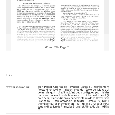
60 sur 638
• Page 58
Infos
Jean-Pascal Charles de Peyssard. Lettre du représentant
RÉFÉRENCE BIBLIOGRAPHIQUE
Peyssard, envoyé en mission près de l'Ecole de Mars, qui
demande qu'il lui soit adjoint deux collègues pour l'aider
dans ses travaux, lors de la séance du 15 thermidor an II (2
août 1794). Dans : Archives parlementaires de la Révolution
Française — Première série (1787-1799) — Tome XCIV - Du 13
thermidor au 25 thermidor an II (31 juillet au 12 août 1794)
,
sous la direction de Françoise Brunel et Aline Alquier. 1985. p.
58.