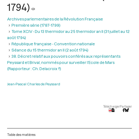
1794)
Archives parlementaires de la Révolution Française
Première série (1787-1799)
Tome XCIV - Du 13 thermidor au 25 thermidor an II (31 juillet au 12
août 1794)
République française - Convention nationale
Séance du 15 thermidor an II (2 août 1794)
38. Décret relatif aux pouvoirs conférés aux représentants
Peyssard et Brival, nommés pour surveiller l’Ecole de Mars
(Rapporteur : Ch. Delacroix ?)
Jean-Pascal Charles de Peyssard
Télécharger
Partager
Table des matières