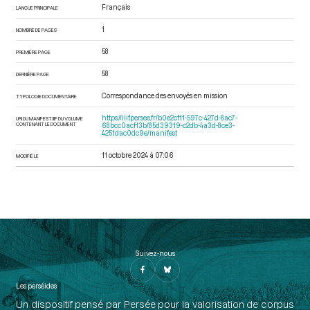
Français
LANGUE PRINCIPALE
1
NOMBRE DE PAGES
58
PREMIÈRE PAGE
58
DERNIÈRE PAGE
Correspondance des envoyés en mission
TYPOLOGIE DOCUMENTAIRE
https://iiif.persee.fr/b0e2cf11-597c-427d-8ac7-
URI DU MANIFEST IIIF DU VOLUME
CONTENANT LE DOCUMENT
68bcc0acf13b/85d39319-c2db-4a3d-8ce3-
4251dac0dc9e/manifest
11 octobre 2024 à 07:06
MODIFIÉ LE
Suivez-nous
Les perséides
Un dispositif pensé par Persée pour la valorisation de corpus