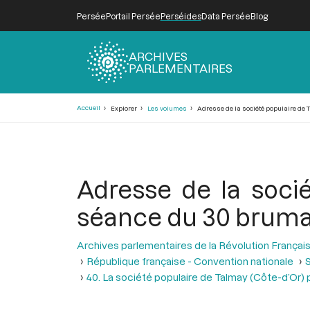
Persée
Portail Persée
Perséides
Data Persée
Blog
ARCHIVES
PARLEMENTAIRES
Fil
Accueil
Explorer
Les volumes
Adresse de la société populaire de Ta
d'Ariane
Adresse de la socié
séance du 30 brumai
Archives parlementaires de la Révolution Françai
République française - Convention nationale
S
40. La société populaire de Talmay (Côte-d’Or)