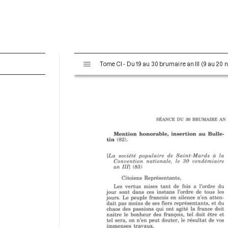
V
Tome CI - Du 19 au 30 brumaire an III (9 au 20
i
s
u
a
l
i
s
e
u
r
M
i
r
a
d