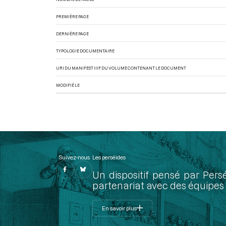
PREMIÈRE PAGE
DERNIÈRE PAGE
TYPOLOGIE DOCUMENTAIRE
URI DU MANIFEST IIIF DU VOLUME CONTENANT LE DOCUMENT
MODIFIÉ LE
Suivez-nous
Les perséides
Un dispositif pensé par Pers
partenariat avec des équipes 
En savoir plus