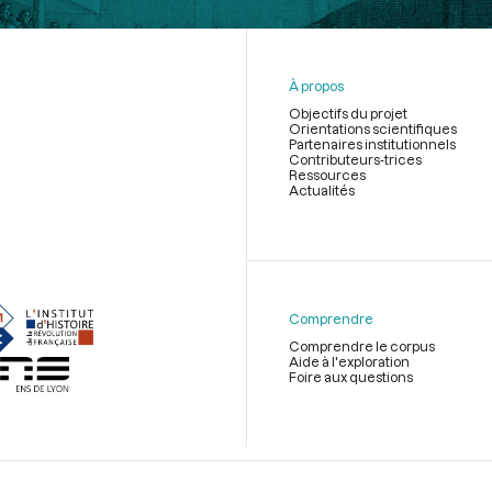
À propos
Objectifs du projet
Orientations scientifiques
Partenaires institutionnels
Contributeurs-trices
Ressources
Actualités
Menu
du
pied
de
Comprendre
page
Comprendre le corpus
Aide à l'exploration
Foire aux questions