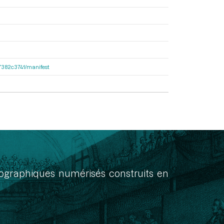
e47382c3741/manifest
onographiques numérisés construits en