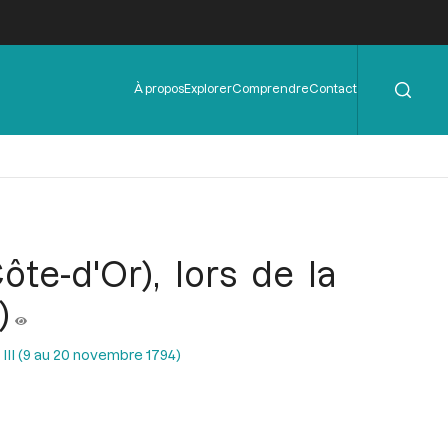
Rechercher
Menu
À propos
Explorer
Comprendre
Contact
de
l'en-
tête
te-d'Or), lors de la
)
 III (9 au 20 novembre 1794)