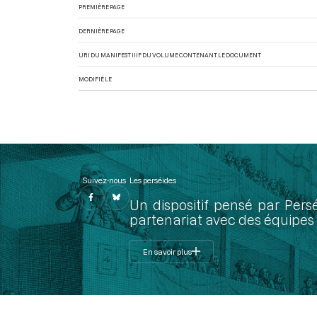
PREMIÈRE PAGE
DERNIÈRE PAGE
URI DU MANIFEST IIIF DU VOLUME CONTENANT LE DOCUMENT
MODIFIÉ LE
Suivez-nous
Les perséides
Un dispositif pensé par Pers
partenariat avec des équipes 
En savoir plus