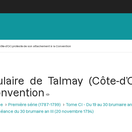
Côte-d’Or) proteste de son attachement à la Convention
ulaire de Talmay (Côte-d’
onvention
se
Première série (1787-1799)
Tome CI - Du 19 au 30 brumaire an
éance du 30 brumaire an III (20 novembre 1794)