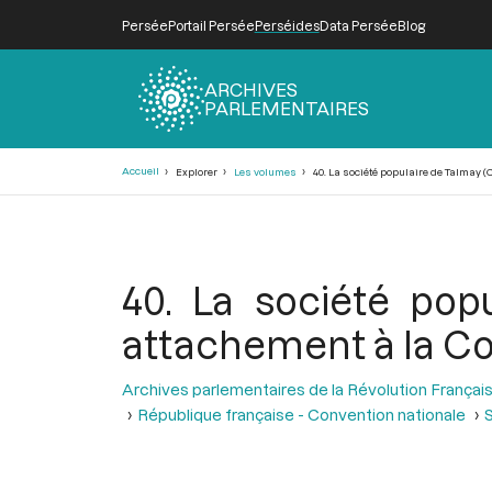
Persée
Portail Persée
Perséides
Data Persée
Blog
ARCHIVES
PARLEMENTAIRES
Fil
Accueil
Explorer
Les volumes
40. La société populaire de Talmay (
d'Ariane
40. La société pop
attachement à la C
Archives parlementaires de la Révolution Françai
République française - Convention nationale
S