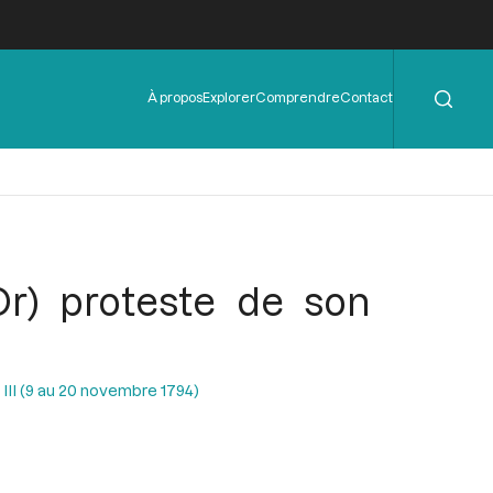
Rechercher
Menu
À propos
Explorer
Comprendre
Contact
de
l'en-
tête
Or) proteste de son
 III (9 au 20 novembre 1794)