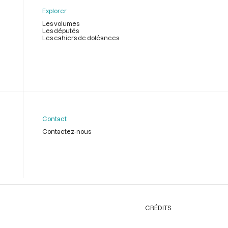
Explorer
Les volumes
Les députés
Les cahiers de doléances
Contact
Contactez-nous
CRÉDITS