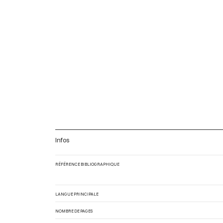
Infos
RÉFÉRENCE BIBLIOGRAPHIQUE
LANGUE PRINCIPALE
NOMBRE DE PAGES