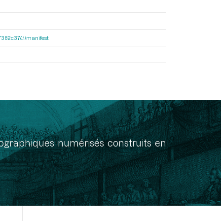
e47382c3741/manifest
onographiques numérisés construits en