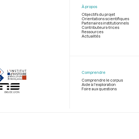
À propos
Objectifs du projet
Orientations scientifiques
Partenaires institutionnels
Contributeurs-trices
Ressources
Actualités
Menu
du
pied
de
Comprendre
page
Comprendre le corpus
Aide à l'exploration
Foire aux questions