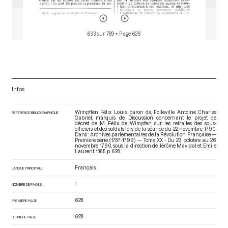
633 sur 789
• Page 628
Infos
Wimpffen Félix Louis, baron de, Folleville Antoine Charles
RÉFÉRENCE BIBLIOGRAPHIQUE
Gabriel, marquis de. Discussion concernant le projet de
décret de M. Félix de Wimpfen sur les retraites des sous-
officiers et des soldats lors de la séance du 22 novembre 1790.
Dans : Archives parlementaires de la Révolution Française —
Première série (1787-1799) — Tome XX - Du 23 octobre au 26
novembre 1790
, sous la direction de Jérôme Mavidal et Emile
Laurent. 1885. p. 628.
Français
LANGUE PRINCIPALE
1
NOMBRE DE PAGES
628
PREMIÈRE PAGE
628
DERNIÈRE PAGE