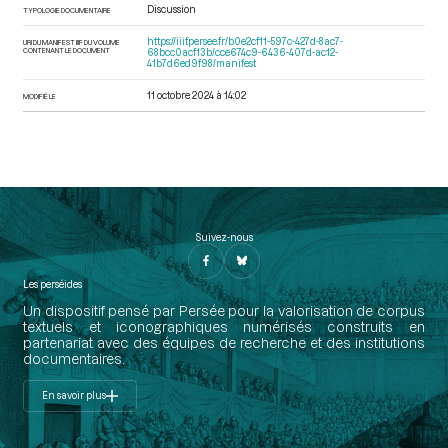
Discussion
TYPOLOGIE DOCUMENTAIRE
https://iiif.persee.fr/b0e2cf11-597c-427d-8ac7-
URI DU MANIFEST IIIF DU VOLUME
CONTENANT LE DOCUMENT
68bcc0acf13b/cce674c9-6436-407d-ac12-
41b7d6ed9f98/manifest
11 octobre 2024 à 14:02
MODIFIÉ LE
Suivez-nous
Les perséides
Un dispositif pensé par Persée pour la valorisation de corpus
textuels et iconographiques numérisés construits en
partenariat avec des équipes de recherche et des institutions
documentaires.
En savoir plus