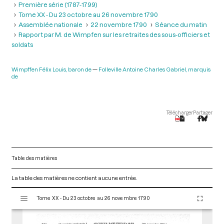
Première série (1787-1799)
Tome XX - Du 23 octobre au 26 novembre 1790
Assemblée nationale
22 novembre 1790
Séance du matin
Rapport par M. de Wimpfen sur les retraites des sous-officiers et
soldats
Wimpffen Félix Louis, baron de
Folleville Antoine Charles Gabriel, marquis
de
Télécharger
Partager
Table des matières
La table des matières ne contient aucune entrée.
V
Tome XX - Du 23 octobre au 26 novembre 1790
i
s
u