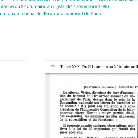
éance du 22 brumaire, an II (Mardi 12 novembre 1793)
usation du tribunal du IIIe arrondissement de Paris
V
Tome LXXIX - Du 21 brumaire au 3 frimaire an I
i
s
u
a
l
i
s
e
u
r
M