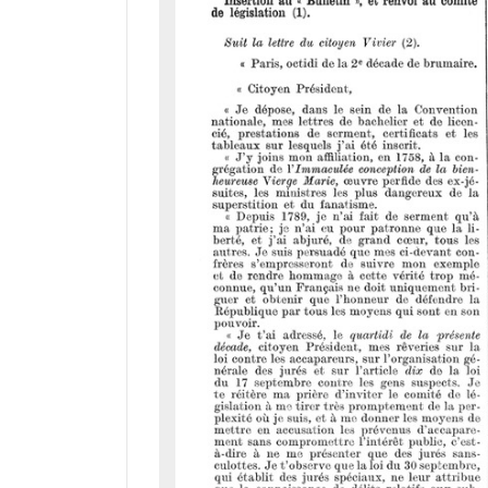
i
r
a
d
o
r