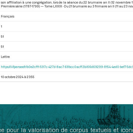
son affiliation à une congrégation, lors de la séance du 22 brumaire an II (12 novembre
Première série (1787-1799) — Tome LXXIX - Du 21 brumaire au 3 frimaire an II (11 au 23 n
Français
1
51
51
Lettre
https://iiif.persee.fr/b0e2cf11-597c-427d-8ac7-68bcc0acf13b/66d69299-8154-4ed0-bef7-5
10 octobre 2024 à 23:55
ée pour la valorisation de corpus textuels et ic