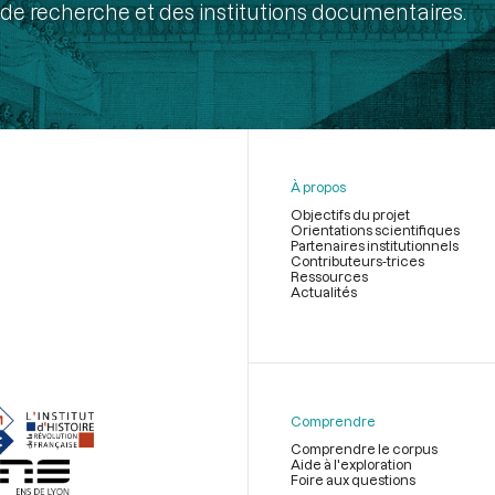
de recherche et des institutions documentaires.
À propos
Objectifs du projet
Orientations scientifiques
Partenaires institutionnels
Contributeurs-trices
Ressources
Actualités
Menu
du
pied
de
Comprendre
page
Comprendre le corpus
Aide à l'exploration
Foire aux questions