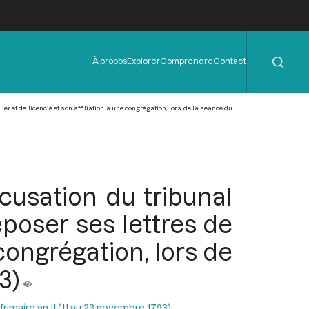
Rechercher
Menu
À propos
Explorer
Comprendre
Contact
de
l'en-
tête
r et de licencié et son affiliation à une congrégation, lors de la séance du
ccusation du tribunal
poser ses lettres de
 congrégation, lors de
3)
rimaire an II (11 au 23 novembre 1793)