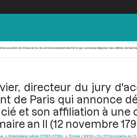
ry d'accusation du tribunal du 3e arrondissement de Paris qui annonce déposer ses lettres de bachelie
vier, directeur du jury d'a
t de Paris qui annonce dé
cié et son affiliation à une
aire an II (12 novembre 179
se
Première série (1787-1799)
Tome LXXIX - Du 21 brumaire au 3 f