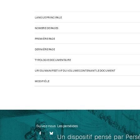
LANGUE PRINCIPALE
NOMBRE DE PAGES
PREMIÈRE PAGE
DERNIÈRE PAGE
TYPOLOGIE DOCUMENTAIRE
URI DU MANIFEST IIIF DU VOLUME CONTENANT LE DOCUMENT
MODIFIÉ LE
Suivez-nous
Les perséides
Un dispositif pensé par Pers