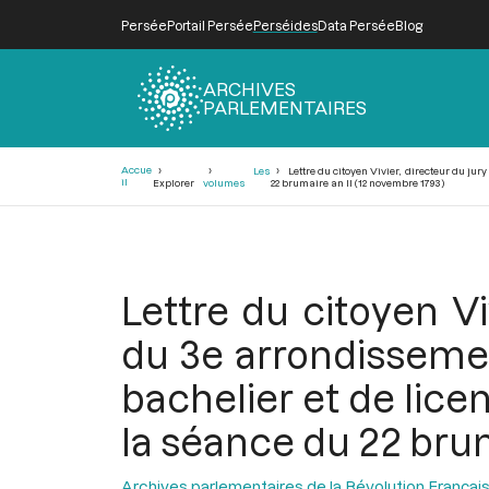
Persée
Portail Persée
Perséides
Data Persée
Blog
ARCHIVES
PARLEMENTAIRES
Fil
Accue
Les
Lettre du citoyen Vivier, directeur du ju
d'Ariane
il
Explorer
volumes
22 brumaire an II (12 novembre 1793)
Lettre du citoyen Vi
du 3e arrondissemen
bachelier et de licen
la séance du 22 brum
Archives parlementaires de la Révolution Françai