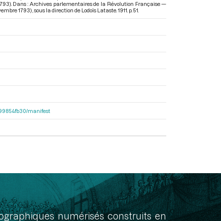
 1793). Dans : Archives parlementaires de la Révolution Française —
ovembre 1793)
, sous la direction de Lodoïs Lataste. 1911. p. 51.
dc99854fb30/manifest
onographiques numérisés construits en