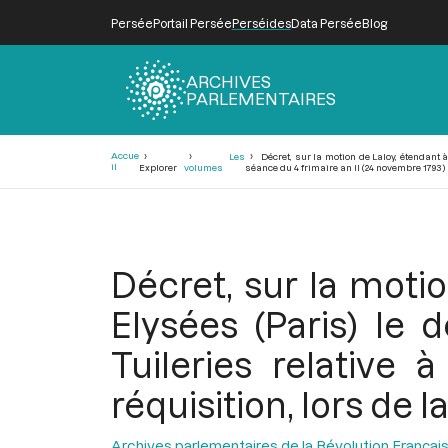
Persée
Portail Persée
Perséides
Data Persée
Blog
ARCHIVES
PARLEMENTAIRES
Fil
Accue
Les
Décret, sur la motion de Laloy, étendant à
d'Ariane
il
Explorer
volumes
séance du 4 frimaire an II (24 novembre 1793)
Décret, sur la moti
Elysées (Paris) le 
Tuileries relative 
réquisition, lors de 
Archives parlementaires de la Révolution Françai