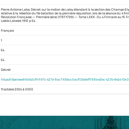
Pierre Antoine Laloy. Décret, sur la motion de Laloy, étendant à la section des Champs-Elysé
relative à la rébellion du 11e bataillon de la première réquisition, lors de la séance du 4 
Révolution Française — Première série (1787-1799) — Tome LXXX - Du 4 Frimaire au 15 F
Lodoïs Lataste. 1912. p. 54.
Français
1
54
54
Décret
https://iiif.persee.fr/b0e2cf11-597c-427d-8ac7-68bcc0acf13b/deff766b-e2ec-423b-8e2d-1
11 octobre 2024 à 00:50