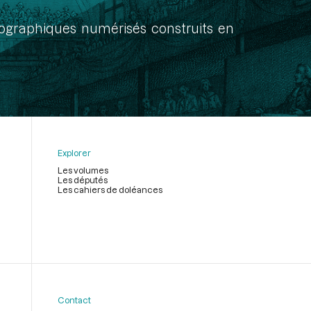
onographiques numérisés construits en
Explorer
Les volumes
Les députés
Les cahiers de doléances
Contact