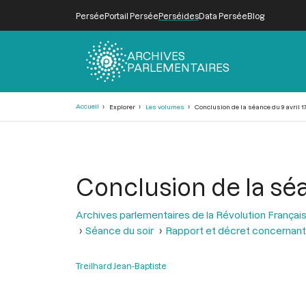
Persée
Portail Persée
Perséides
Data Persée
Blog
ARCHIVES
PARLEMENTAIRES
Fil
Accueil
Explorer
Les volumes
Conclusion de la séance du 9 avril 1
d'Ariane
Conclusion de la séa
Archives parlementaires de la Révolution Françai
Séance du soir
Rapport et décret concernant
Treilhard Jean-Baptiste