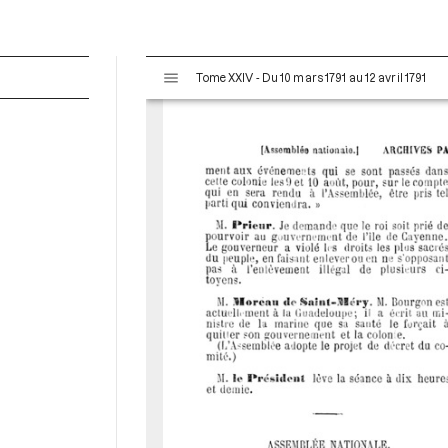
V
Tome XXIV - Du 10 mars 1791 au 12 avril 1791
i
s
u
a
l
i
s
e
u
r
M
i
r
a
d
o
r