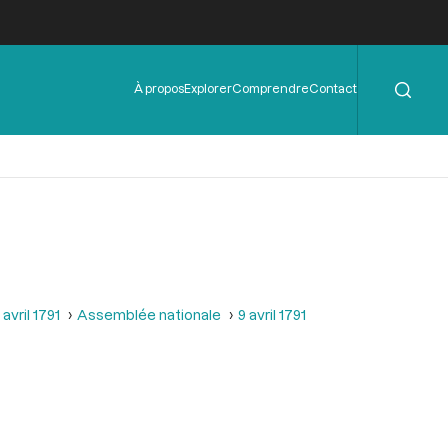
Rechercher
Menu
À propos
Explorer
Comprendre
Contact
de
l'en-
tête
avril 1791
Assemblée nationale
9 avril 1791