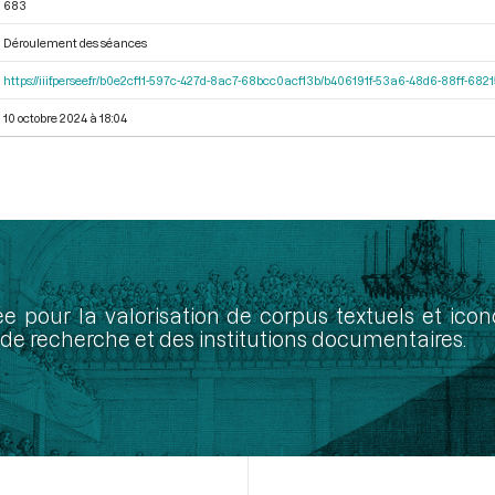
683
Déroulement des séances
https://iiif.persee.fr/b0e2cf11-597c-427d-8ac7-68bcc0acf13b/b406191f-53a6-48d6-88ff-68
10 octobre 2024 à 18:04
ée pour la valorisation de corpus textuels et ic
de recherche et des institutions documentaires.