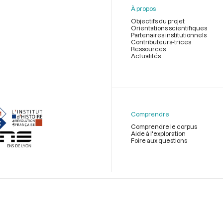
À propos
Objectifs du projet
Orientations scientifiques
Partenaires institutionnels
Contributeurs-trices
Ressources
Actualités
Menu
du
pied
de
Comprendre
page
Comprendre le corpus
Aide à l'exploration
Foire aux questions