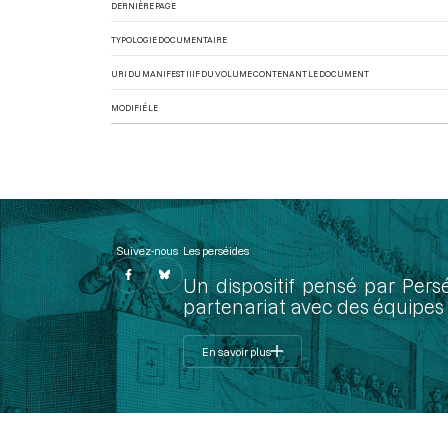
DERNIÈRE PAGE
TYPOLOGIE DOCUMENTAIRE
URI DU MANIFEST IIIF DU VOLUME CONTENANT LE DOCUMENT
MODIFIÉ LE
Suivez-nous
Les perséides
Un dispositif pensé par Pers
partenariat avec des équipes 
En savoir plus