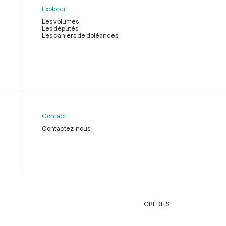
Explorer
Les volumes
Les députés
Les cahiers de doléances
Contact
Contactez-nous
CRÉDITS