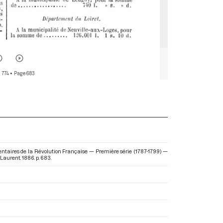
 774
• Page 683
mentaires de la Révolution Française — Première série (1787-1799) —
Laurent. 1886. p. 683.