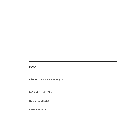
Infos
RÉFÉRENCE BIBLIOGRAPHIQUE
LANGUE PRINCIPALE
NOMBRE DE PAGES
PREMIÈRE PAGE