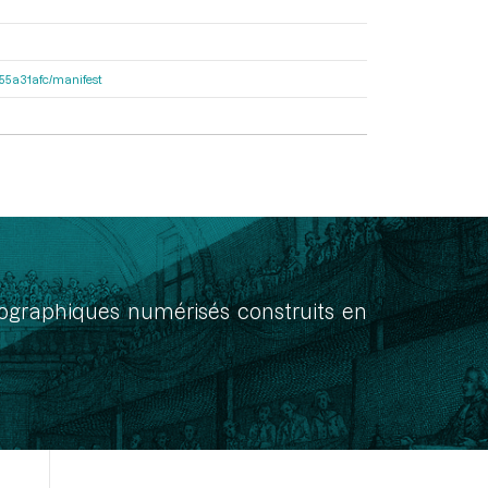
2155a31afc/manifest
onographiques numérisés construits en