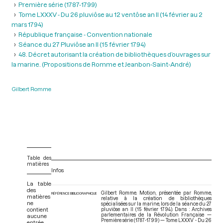
Première série (1787-1799)
Tome LXXXV - Du 26 pluviôse au 12 ventôse an II (14 février au 2
mars 1794)
République française - Convention nationale
Séance du 27 Pluviôse an II (15 février 1794)
48. Décret autorisant la création de bibliothèques d’ouvrages sur
la marine. (Propositions de Romme et Jeanbon-Saint-André)
Gilbert Romme
Table des
matières
Infos
La table
des
Gilbert Romme. Motion, présentée par Romme,
RÉFÉRENCE BIBLIOGRAPHIQUE
matières
relative à la création de bibliothèques
ne
spécialisées sur la marine, lors de la séance du 27
contient
pluviôse an II (15 février 1794). Dans : Archives
parlementaires de la Révolution Française —
aucune
Première série (1787-1799) — Tome LXXXV - Du 26
entrée.