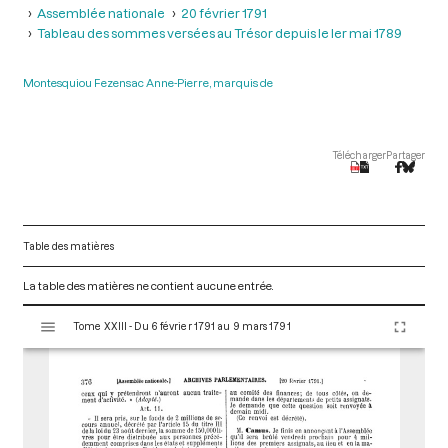
Assemblée nationale
20 février 1791
Tableau des sommes versées au Trésor depuis le ler mai 1789
Montesquiou Fezensac Anne-Pierre, marquis de
Télécharger
Partager
Table des matières
La table des matières ne contient aucune entrée.
V
Tome XXIII - Du 6 février 1791 au 9 mars 1791
i
s
u
a
l
i
s