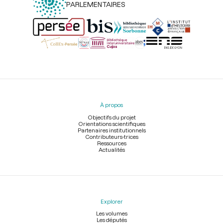
PARLEMENTAIRES
Menu
du
pied
À propos
de
page
Objectifs du projet
Orientations scientifiques
Partenaires institutionnels
Contributeurs-trices
Ressources
Actualités
Explorer
Les volumes
Les députés