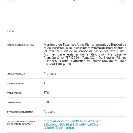
Infos
Montesquiou Fezensac Anne-Pierre, marquis de. Rapport de
RÉFÉRENCE BIBLIOGRAPHIQUE
M. de Montesquiou sur les sommes versées au Trésor depuis le
ler mai 1789, lors de la séance du 20 février 1791. Dans :
Archives parlementaires de la Révolution Française —
Première série (1787-1799) — Tome XXIII - Du 6 février 1791 au
9 mars 1791
, sous la direction de Jérôme Mavidal et Emile
Laurent. 1886. p. 376.
Français
LANGUE PRINCIPALE
1
NOMBRE DE PAGES
376
PREMIÈRE PAGE
376
DERNIÈRE PAGE
Rapport
TYPOLOGIE DOCUMENTAIRE
https://iiif.persee.fr/b0e2cf11-597c-427d-8ac7-
URI DU MANIFEST IIIF DU VOLUME
CONTENANT LE DOCUMENT
68bcc0acf13b/d26a8915-1b6f-4fbd-83a3-
e78a7d8f2eae/manifest