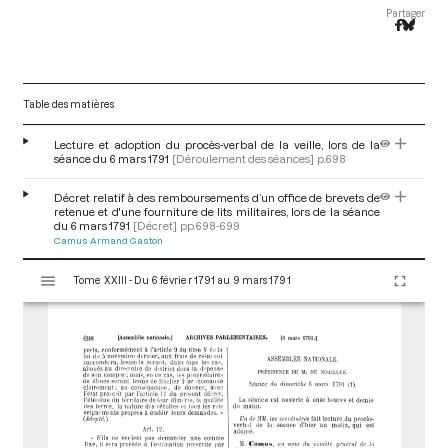
Partager
Table des matières
Lecture et adoption du procès-verbal de la veille, lors de la
séance du 6 mars 1791
[Déroulement des séances]
p.698
Décret relatif à des remboursements d’un office de brevets de
retenue et d'une fourniture de lits militaires, lors de la séance
du 6 mars 1791
[Décret]
pp.698-699
Camus Armand Gaston
V
Tome XXIII - Du 6 février 1791 au 9 mars 1791
i
s
u
a
l
i
s
e
u