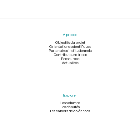
Menu
du
pied
À propos
de
page
Objectifs du projet
Orientations scientifiques
Partenaires institutionnels
Contributeurs-trices
Ressources
Actualités
Explorer
Les volumes
Les députés
Les cahiers de doléances