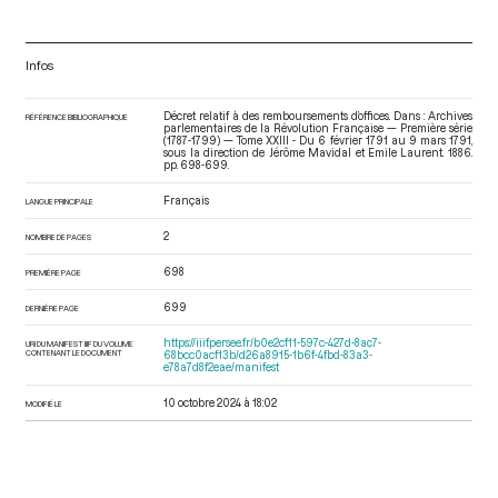
Infos
Décret relatif à des remboursements d’offices. Dans : Archives
RÉFÉRENCE BIBLIOGRAPHIQUE
parlementaires de la Révolution Française — Première série
(1787-1799) — Tome XXIII - Du 6 février 1791 au 9 mars 1791
,
sous la direction de Jérôme Mavidal et Emile Laurent. 1886.
pp. 698-699.
Français
LANGUE PRINCIPALE
2
NOMBRE DE PAGES
698
PREMIÈRE PAGE
699
DERNIÈRE PAGE
https://iiif.persee.fr/b0e2cf11-597c-427d-8ac7-
URI DU MANIFEST IIIF DU VOLUME
CONTENANT LE DOCUMENT
68bcc0acf13b/d26a8915-1b6f-4fbd-83a3-
e78a7d8f2eae/manifest
10 octobre 2024 à 18:02
MODIFIÉ LE