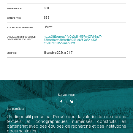
638
PREMIÈRE PAGE
639
DERNIÈRE PAGE
Décret
TYPOLOGIE DOCUMENTAIRE
https://iiif.persee.fr/b0e2cf11-597c-427d-8ac7-
URI DU MANIFEST IIIF DU VOLUME
CONTENANT LE DOCUMENT
68bcc0acf13b/bcfb5053-c42f-4c52-a338-
f3503bf7385b/manifest
11 octobre 2024 à 01:17
MODIFIÉ LE
Suivez-nous
Les perséides
Un dispositif pensé par Persée pour la valorisation de corpus
textuels et iconographiques numérisés construits en
partenariat avec des équipes de recherche et des institutions
documentaires.