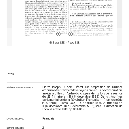
645 sur 835
• Page 638
Infos
Pierre Joseph Duhem. Décret, sur proposition de Duhem,
RÉFÉRENCE BIBLIOGRAPHIQUE
ordonnant le transfert des citoyens prévenus de conspiration,
arrêtés à Lille sur l'ordre du citoyen Hentz, lors de la séance
du 28 frimaire an II (18 décembre 1793). Dans : Archives
parlementaires de la Révolution Française — Première série
(1787-1799) — Tome LXXXI - Du 16 frimaire au 29 frimaire an
II (6 décembre au 19 décembre 1793)
, sous la direction de
Lodoïs Lataste. 1913. pp. 638-639.
Français
LANGUE PRINCIPALE
2
NOMBRE DE PAGES