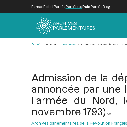
Persée
Portail Persée
Perséides
Data Persée
Blog
ARCHIVES
PARLEMENTAIRES
Fil
Accueil
Explorer
Les volumes
Admission de la députation de la com
d'Ariane
Admission de la dé
annoncée par une l
l'armée du Nord, 
novembre 1793)
Archives parlementaires de la Révolution Françai