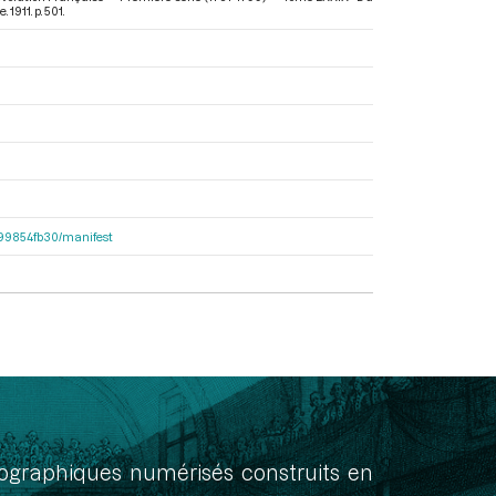
 1911. p. 501.
dc99854fb30/manifest
onographiques numérisés construits en