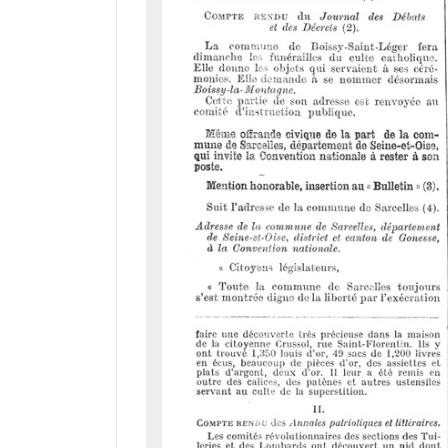
r
a
d
o
r