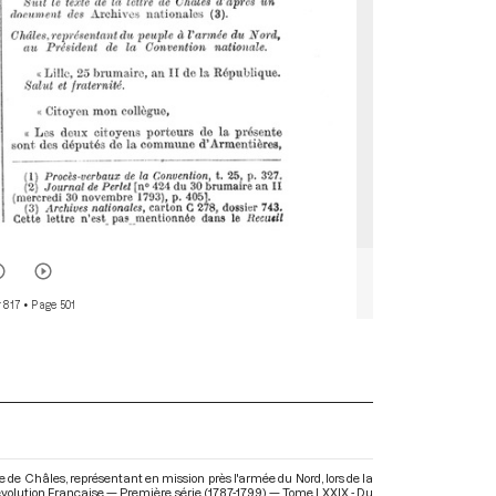
 817
• Page 501
de Châles, représentant en mission près l'armée du Nord, lors de la
évolution Française — Première série (1787-1799) — Tome LXXIX - Du