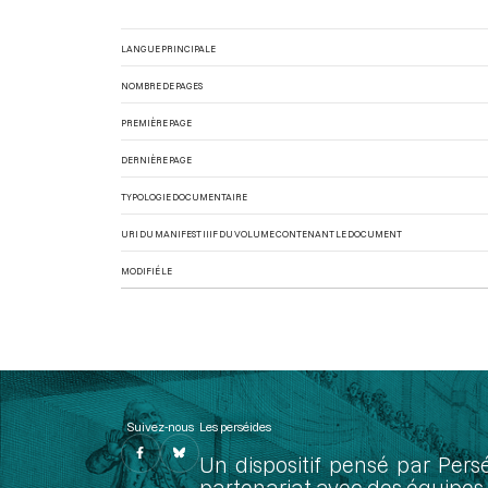
LANGUE PRINCIPALE
NOMBRE DE PAGES
PREMIÈRE PAGE
DERNIÈRE PAGE
TYPOLOGIE DOCUMENTAIRE
URI DU MANIFEST IIIF DU VOLUME CONTENANT LE DOCUMENT
MODIFIÉ LE
Suivez-nous
Les perséides
Un dispositif pensé par Pers
partenariat avec des équipes 