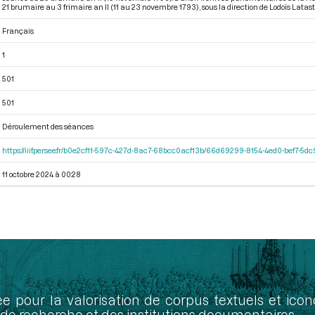
21 brumaire au 3 frimaire an II (11 au 23 novembre 1793)
, sous la direction de Lodoïs Lataste.
Français
1
501
501
Déroulement des séances
https://iiif.persee.fr/b0e2cf11-597c-427d-8ac7-68bcc0acf13b/66d69299-8154-4ed0-bef7-5
11 octobre 2024 à 00:28
ée pour la valorisation de corpus textuels et ic
de recherche et des institutions documentaires.