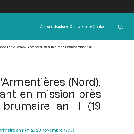
Rechercher
Menu
À propos
Explorer
Comprendre
Contact
de
l'en-
tête
 du Nord, lors de la séance du 29 brumaire an II (19 novembre 1793)
Armentières (Nord),
ant en mission près
brumaire an II (19
rimaire an II (11 au 23 novembre 1793)