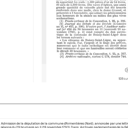
508 sur
Admission de la députation de la commune d'Armentières (Nord), annoncée par une lettre 
séance du 29 brumaire an II (19 novembre 1793). Dans : Archives parlementaires de la R