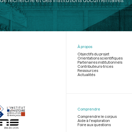
À propos
Objectifs du projet
Orientations scientifiques
Partenaires institutionnels
Contributeurs-trices
Ressources
Actualités
Menu
du
pied
de
Comprendre
page
Comprendre le corpus
Aide à l'exploration
Foire aux questions