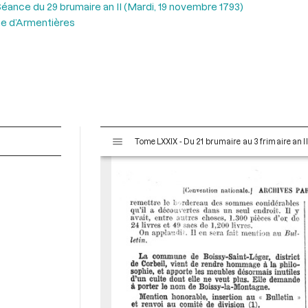
éance du 29 brumaire an II (Mardi, 19 novembre 1793)
ne d’Armentières
V
Tome LXXIX - Du 21 brumaire au 3 frimaire an I
i
s
u
a
l
i
s
e
u
r
M
i