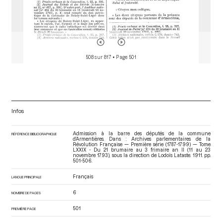
508 sur 817
• Page 501
Infos
Admission à la barre des députés de la commune
RÉFÉRENCE BIBLIOGRAPHIQUE
d’Armentières. Dans : Archives parlementaires de la
Révolution Française — Première série (1787-1799) — Tome
LXXIX - Du 21 brumaire au 3 frimaire an II (11 au 23
novembre 1793)
, sous la direction de Lodoïs Lataste. 1911. pp.
501-506.
Français
LANGUE PRINCIPALE
6
NOMBRE DE PAGES
501
PREMIÈRE PAGE