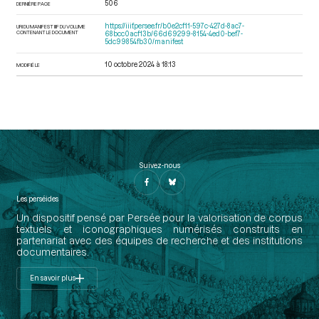
506
DERNIÈRE PAGE
https://iiif.persee.fr/b0e2cf11-597c-427d-8ac7-
URI DU MANIFEST IIIF DU VOLUME
CONTENANT LE DOCUMENT
68bcc0acf13b/66d69299-8154-4ed0-bef7-
5dc99854fb30/manifest
10 octobre 2024 à 18:13
MODIFIÉ LE
Suivez-nous
Les perséides
Un dispositif pensé par Persée pour la valorisation de corpus
textuels et iconographiques numérisés construits en
partenariat avec des équipes de recherche et des institutions
documentaires.
En savoir plus