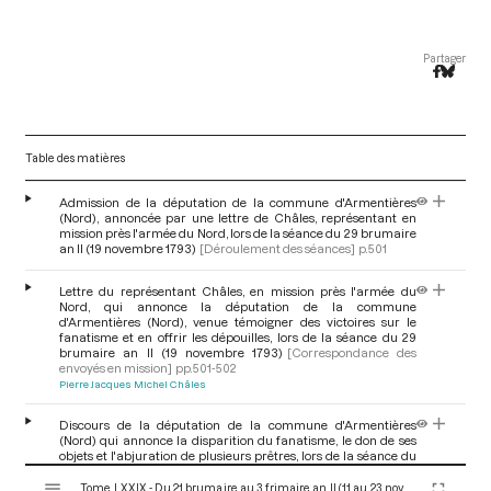
Partager
Table des matières
Admission de la députation de la commune d'Armentières
(Nord), annoncée par une lettre de Châles, représentant en
mission près l'armée du Nord, lors de la séance du 29 brumaire
an II (19 novembre 1793)
[Déroulement des séances]
p.501
Lettre du représentant Châles, en mission près l'armée du
Nord, qui annonce la députation de la commune
d'Armentières (Nord), venue témoigner des victoires sur le
fanatisme et en offrir les dépouilles, lors de la séance du 29
brumaire an II (19 novembre 1793)
[Correspondance des
envoyés en mission]
pp.501-502
Pierre Jacques Michel Châles
Discours de la députation de la commune d'Armentières
(Nord) qui annonce la disparition du fanatisme, le don de ses
objets et l'abjuration de plusieurs prêtres, lors de la séance du
29 brumaire an II (19 novembre 1793)
[Discours des
V
députations ou de citoyens]
p.502
Tome LXXIX - Du 21 brumaire au 3 frimaire an II (11 au 23 novembre 1793)