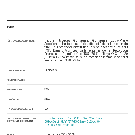
Infos
Thouret Jacques Guillaume, Guillaume Louis-Marie.
RÉFÉRENCE BIBLIOGRAPHIQUE
Adoption de l'article 1, sauf rédaction, et 2 de la III section du
titre III du projet de Constitution, lors de la séance du 12 août
1791. Dans : Archives parlementaires de la Révolution
Française — Première série (1787-1799) — Tome XXIX - Du 29
juillet au 27 août 1791.
, sous la direction de Jérôme Mavidal et
Emile Laurent. 1888. p. 394.
Français
LANGUE PRINCIPALE
1
NOMBRE DE PAGES
394
PREMIÈRE PAGE
394
DERNIÈRE PAGE
Loi
TYPOLOGIE DOCUMENTAIRE
https://iiif.persee.fr/b0e2cf11-597c-427d-8ac7-
URI DU MANIFEST IIIF DU VOLUME
CONTENANT LE DOCUMENT
68bcc0acf13b/e7f877d3-32ae-43c2-bd18-
1981fce886ef/manifest
10 octobre 2024 à 23:35
MODIFIÉ LE