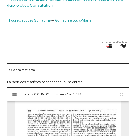
du projet de Constitution
Thouret Jacques Guillaume
Guillaume Louis-Marie
Télécharger
Partager
Table des matières
La table des matières ne contient aucune entrée.
V
Tome XXIX - Du 29 juillet au 27 août 1791.
i
s
u
a
l
i
s