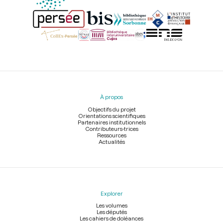
Menu
du
pied
À propos
de
page
Objectifs du projet
Orientations scientifiques
Partenaires institutionnels
Contributeurs-trices
Ressources
Actualités
Explorer
Les volumes
Les députés
Les cahiers de doléances