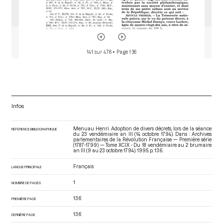
141 sur 476
• Page 136
Infos
Menuau Henri. Adoption de divers décrets, lors de la séance
RÉFÉRENCE BIBLIOGRAPHIQUE
du 23 vendémiaire an III (14 octobre 1794). Dans : Archives
parlementaires de la Révolution Française — Première série
(1787-1799) — Tome XCIX - Du 18 vendémiaire au 2 brumaire
an III (9 au 23 octobre 1794)
. 1995. p. 136.
Français
LANGUE PRINCIPALE
1
NOMBRE DE PAGES
136
PREMIÈRE PAGE
136
DERNIÈRE PAGE