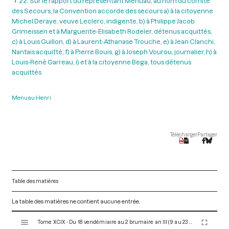
22. Sur le rapport du représentant Menuau, au nom du comité
des Secours, la Convention accorde des secours a) à la citoyenne
Michel Deraye, veuve Leclerc, indigente, b) à Philippe Jacob
Grimeissen et à Marguerite-Elisabeth Rodeler, détenus acquittés,
c) à Louis Guillon, d) à Laurent-Athanase Trouche, e) à Jean Clanchi,
Nantais acquitté, f) à Pierre Bouis, g) à Joseph Vourou, journalier, h) à
Louis-René Garreau, i) et à la citoyenne Bega, tous détenus
acquittés
Menuau Henri
Télécharger
Partager
Table des matières
La table des matières ne contient aucune entrée.
V
Tome XCIX - Du 18 vendémiaire au 2 brumaire an III (9 au 23 octobre 1794)
i