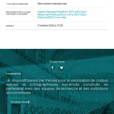
Déroulement des séances
TYPOLOGIE DOCUMENTAIRE
https://iiif.persee.fr/b0e2cf11-597c-427d-8ac7-
URI DU MANIFEST IIIF DU VOLUME
CONTENANT LE DOCUMENT
68bcc0acf13b/8cad94a3-a91a-4f09-92cb-
65e46c422660/manifest
11 octobre 2024 à 07:25
MODIFIÉ LE
Suivez-nous
Les perséides
Un dispositif pensé par Persée pour la valorisation de corpus
textuels et iconographiques numérisés construits en
partenariat avec des équipes de recherche et des institutions
documentaires.
En savoir plus