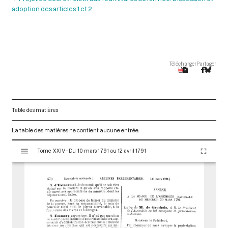
adoption des articles 1 et 2
Télécharger
Partager
Table des matières
La table des matières ne contient aucune entrée.
V
Tome XXIV - Du 10 mars 1791 au 12 avril 1791
i
s
u
a
l
i
s
e