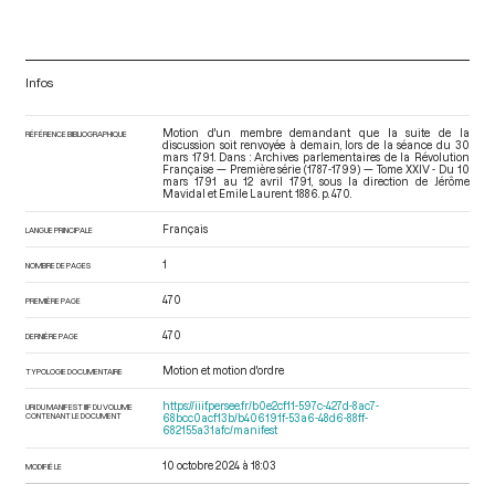
Infos
Motion d'un membre demandant que la suite de la
RÉFÉRENCE BIBLIOGRAPHIQUE
discussion soit renvoyée à demain, lors de la séance du 30
mars 1791. Dans : Archives parlementaires de la Révolution
Française — Première série (1787-1799) — Tome XXIV - Du 10
mars 1791 au 12 avril 1791
, sous la direction de Jérôme
Mavidal et Emile Laurent. 1886. p. 470.
Français
LANGUE PRINCIPALE
1
NOMBRE DE PAGES
470
PREMIÈRE PAGE
470
DERNIÈRE PAGE
Motion et motion d'ordre
TYPOLOGIE DOCUMENTAIRE
https://iiif.persee.fr/b0e2cf11-597c-427d-8ac7-
URI DU MANIFEST IIIF DU VOLUME
CONTENANT LE DOCUMENT
68bcc0acf13b/b406191f-53a6-48d6-88ff-
682155a31afc/manifest
10 octobre 2024 à 18:03
MODIFIÉ LE