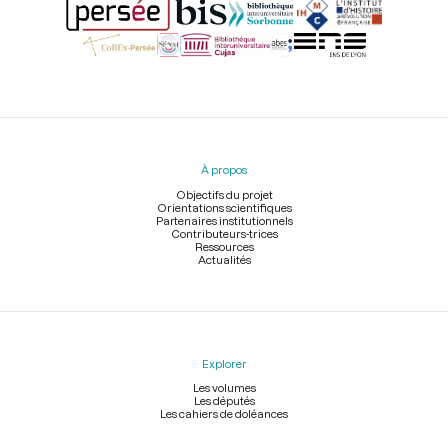
Menu
du
pied
À propos
de
page
Objectifs du projet
Orientations scientifiques
Partenaires institutionnels
Contributeurs-trices
Ressources
Actualités
Explorer
Les volumes
Les députés
Les cahiers de doléances