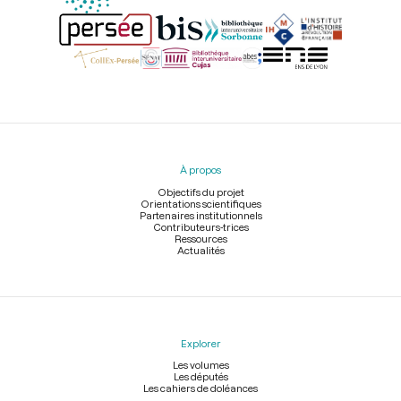
Menu
du
pied
À propos
de
page
Objectifs du projet
Orientations scientifiques
Partenaires institutionnels
Contributeurs-trices
Ressources
Actualités
Explorer
Les volumes
Les députés
Les cahiers de doléances