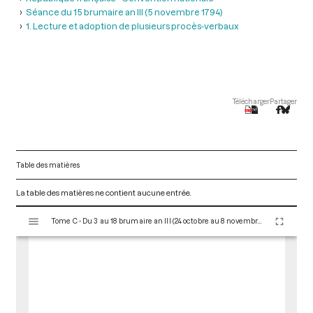
Séance du 15 brumaire an III (5 novembre 1794)
1. Lecture et adoption de plusieurs procès-verbaux
Télécharger
Partager
Table des matières
La table des matières ne contient aucune entrée.
V
Tome C - Du 3 au 18 brumaire an III (24 octobre au 8 novembre 1794)
i
s
u
a
l
i
s