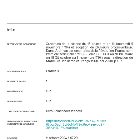
Infos
Ouverture de la séance du 15 brumaire an III (mercredi 5
RÉFÉRENCE BIBLIOGRAPHIQUE
novembre 1794) et adoption de plusieurs procès-verbaux.
Dans : Archives parlementaires de la Révolution Française —
Première série (1787-1799) — Tome C - Du 3 au 18 brumaire
an III (24 octobre au 8 novembre 1794)
, sous la direction de
Marie-Claude Baron et Françoise Brunel. 2000. p. 407.
Français
LANGUE PRINCIPALE
1
NOMBRE DE PAGES
407
PREMIÈRE PAGE
407
DERNIÈRE PAGE
Déroulement des séances
TYPOLOGIE DOCUMENTAIRE
https://iiif.persee.fr/b0e2cf11-597c-427d-8ac7-
URI DU MANIFEST IIIF DU VOLUME
CONTENANT LE DOCUMENT
68bcc0acf13b/6c51b772-c6ec-4aee-bb9f-
288c31540ffa/manifest
11 octobre 2024 à 07:29
MODIFIÉ LE