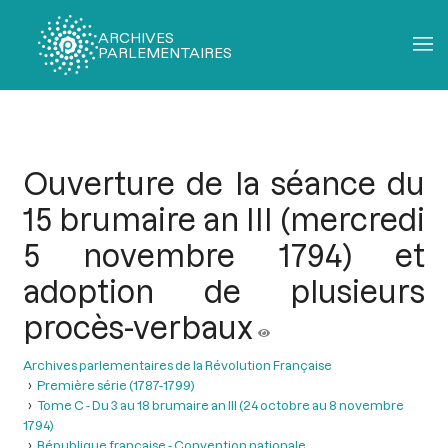
ARCHIVES
PARLEMENTAIRES
Fil
d'Ariane
Ouverture de la séance du
15 brumaire an III (mercredi
5 novembre 1794) et
adoption de plusieurs
procès-verbaux
Archives parlementaires de la Révolution Française
Première série (1787-1799)
Tome C - Du 3 au 18 brumaire an III (24 octobre au 8 novembre
1794)
République française - Convention nationale