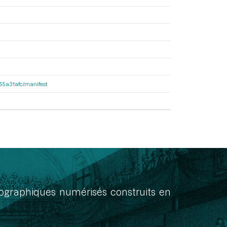
2155a31afc/manifest
onographiques numérisés construits en