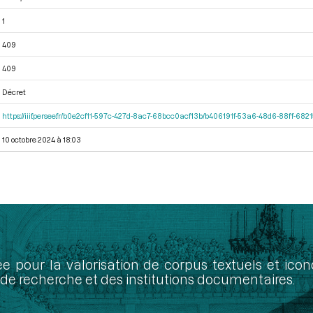
1
409
409
Décret
https://iiif.persee.fr/b0e2cf11-597c-427d-8ac7-68bcc0acf13b/b406191f-53a6-48d6-88ff-68
10 octobre 2024 à 18:03
ée pour la valorisation de corpus textuels et ic
de recherche et des institutions documentaires.