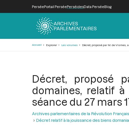
Persée
Portail Persée
Perséides
Data Persée
Blog
ARCHIVES
PARLEMENTAIRES
Fil
Accueil
Explorer
Les volumes
Décret, proposé par M. de Vismes, a
d'Ariane
Décret, proposé 
domaines, relatif à
séance du 27 mars 1
Archives parlementaires de la Révolution Françai
Décret relatif à la jouissance des biens domani