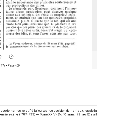
 774
• Page 409
es domaines, relatif à la jouissance des bien domaniaux, lors de la
emière série (1787-1799) — Tome XXIV - Du 10 mars 1791 au 12 avril