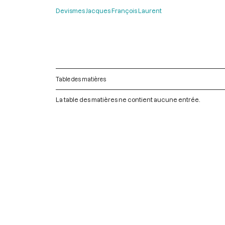
Devismes Jacques François Laurent
Table des matières
La table des matières ne contient aucune entrée.