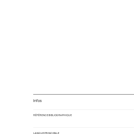
Infos
RÉFÉRENCE BIBLIOGRAPHIQUE
LANGUE PRINCIPALE