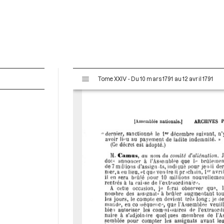
V
Tome XXIV - Du 10 mars 1791 au 12 avril 1791
i
s
u
a
l
i
s
e
u
r
M
i
r
a