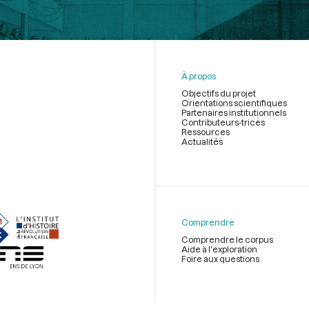
À propos
Objectifs du projet
Orientations scientifiques
Partenaires institutionnels
Contributeurs-trices
Ressources
Actualités
Menu
du
pied
de
Comprendre
page
Comprendre le corpus
Aide à l'exploration
Foire aux questions