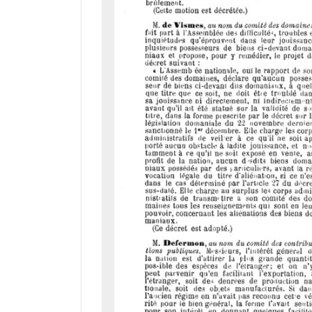
d
o
r