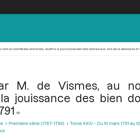
u nom du comité des domaines, relatif à la jouissance des bien domaniaux, lors de la séance du 27
par M. de Vismes, au 
 la jouissance des bien d
791
se
Première série (1787-1799)
Tome XXIV - Du 10 mars 1791 au 12 
aux