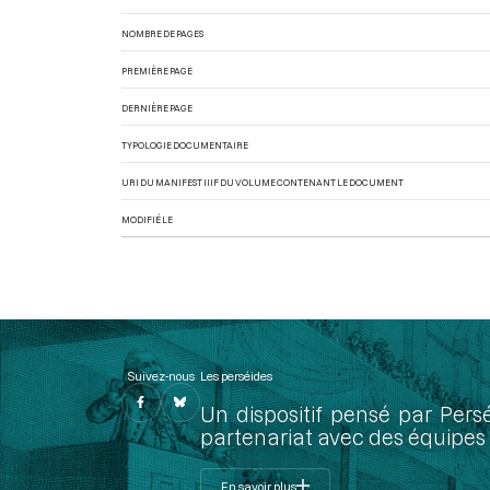
NOMBRE DE PAGES
PREMIÈRE PAGE
DERNIÈRE PAGE
TYPOLOGIE DOCUMENTAIRE
URI DU MANIFEST IIIF DU VOLUME CONTENANT LE DOCUMENT
MODIFIÉ LE
Suivez-nous
Les perséides
Un dispositif pensé par Pers
partenariat avec des équipes 
En savoir plus