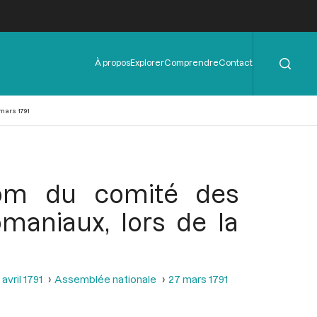
Rechercher
Menu
À propos
Explorer
Comprendre
Contact
de
l'en-
tête
 mars 1791
nom du comité des
omaniaux, lors de la
avril 1791
Assemblée nationale
27 mars 1791