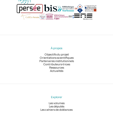
Menu
du
pied
À propos
de
page
Objectifs du projet
Orientations scientifiques
Partenaires institutionnels
Contributeurs-trices
Ressources
Actualités
Explorer
Les volumes
Les députés
Les cahiers de doléances