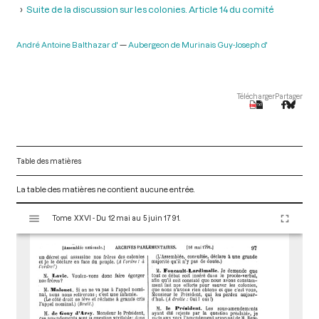
Suite de la discussion sur les colonies. Article 14 du comité
André Antoine Balthazar d'
Aubergeon de Murinais Guy-Joseph d'
Télécharger
Partager
Table des matières
La table des matières ne contient aucune entrée.
V
Tome XXVI - Du 12 mai au 5 juin 1791.
i
s
u
a
l
i
s
e