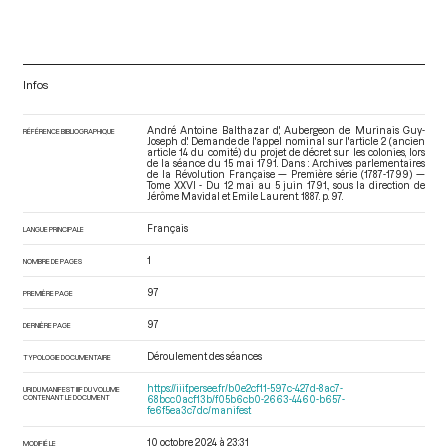
Infos
André Antoine Balthazar d', Aubergeon de Murinais Guy-
RÉFÉRENCE BIBLIOGRAPHIQUE
Joseph d'. Demande de l'appel nominal sur l'article 2 (ancien
article 14 du comité) du projet de décret sur les colonies, lors
de la séance du 15 mai 1791. Dans : Archives parlementaires
de la Révolution Française — Première série (1787-1799) —
Tome XXVI - Du 12 mai au 5 juin 1791.
, sous la direction de
Jérôme Mavidal et Emile Laurent. 1887. p. 97.
Français
LANGUE PRINCIPALE
1
NOMBRE DE PAGES
97
PREMIÈRE PAGE
97
DERNIÈRE PAGE
Déroulement des séances
TYPOLOGIE DOCUMENTAIRE
https://iiif.persee.fr/b0e2cf11-597c-427d-8ac7-
URI DU MANIFEST IIIF DU VOLUME
CONTENANT LE DOCUMENT
68bcc0acf13b/f05b6cb0-2663-4460-b657-
fe6f5ea3c7dc/manifest
10 octobre 2024 à 23:31
MODIFIÉ LE