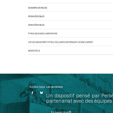
NOMBRE DE PAGES
PREMIÈRE PAGE
DERNIÈRE PAGE
TYPOLOGIE DOCUMENTAIRE
URI DU MANIFEST IIIF DU VOLUME CONTENANT LE DOCUMENT
MODIFIÉ LE
Suivez-nous
Les perséides
Un dispositif pensé par Pers
partenariat avec des équipes 
En savoir plus