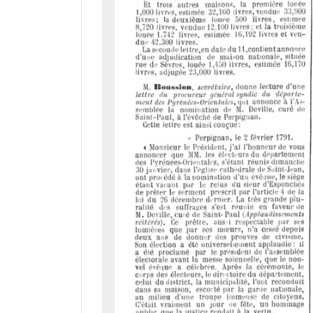
d
o
r