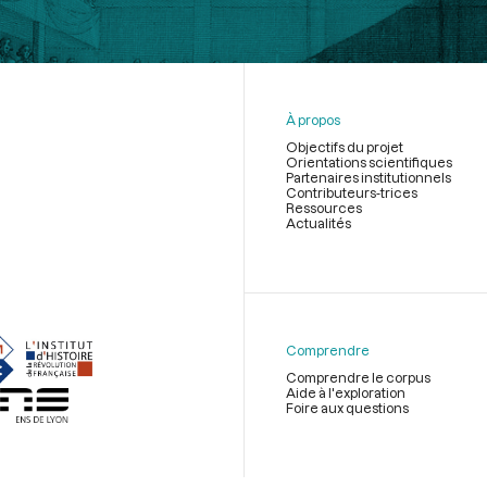
À propos
Objectifs du projet
Orientations scientifiques
Partenaires institutionnels
Contributeurs-trices
Ressources
Actualités
Menu
du
pied
de
Comprendre
page
Comprendre le corpus
Aide à l'exploration
Foire aux questions