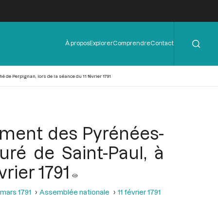
Rechercher
Menu
À propos
Explorer
Comprendre
Contact
de
l'en-
tête
é de Perpignan, lors de la séance du 11 février 1791
ement des Pyrénées-
uré de Saint-Paul, à
vrier 1791
 mars 1791
Assemblée nationale
11 février 1791