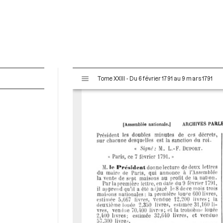
V
Tome XXIII - Du 6 février 1791 au 9 mars 1791
i
s
u
a
l
i
s
e
u
r
M
i
r
a