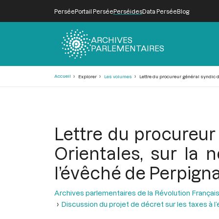
Persée
Portail Persée
Perséides
Data Persée
Blog
ARCHIVES
PARLEMENTAIRES
Fil
Accueil
Explorer
Les volumes
Lettre du procureur général syndic du
d'Ariane
Lettre du procureu
Orientales, sur la 
l’évêché de Perpignan
Archives parlementaires de la Révolution Françai
Discussion du projet de décret sur les taxes à l’