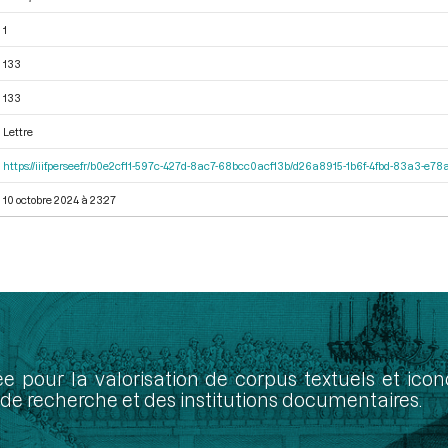
1
133
133
Lettre
https://iiif.persee.fr/b0e2cf11-597c-427d-8ac7-68bcc0acf13b/d26a8915-1b6f-4fbd-83a3-e7
10 octobre 2024 à 23:27
ée pour la valorisation de corpus textuels et ic
de recherche et des institutions documentaires.