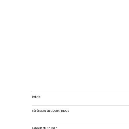
Infos
RÉFÉRENCE BIBLIOGRAPHIQUE
LANGUE PRINCIPALE