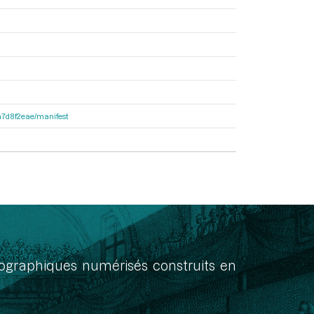
8a7d8f2eae/manifest
onographiques numérisés construits en