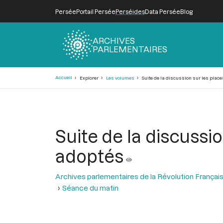
Persée
Portail Persée
Perséides
Data Persée
Blog
ARCHIVES
PARLEMENTAIRES
Fil
Accueil
Explorer
Les volumes
Suite de la discussion sur les places 
d'Ariane
Suite de la discussion
adoptés
Archives parlementaires de la Révolution Françai
Séance du matin