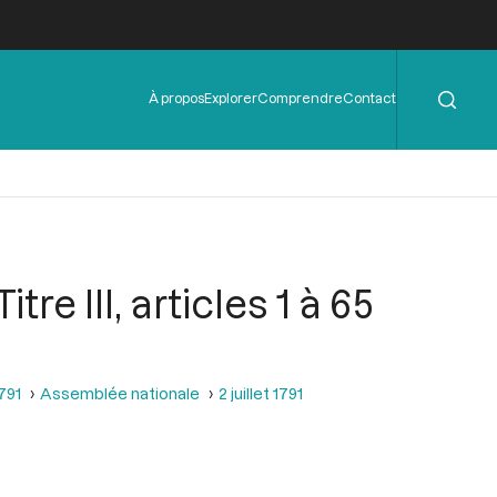
Rechercher
Menu
À propos
Explorer
Comprendre
Contact
de
l'en-
tête
re III, articles 1 à 65
1791
Assemblée nationale
2 juillet 1791