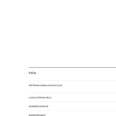
Infos
RÉFÉRENCE BIBLIOGRAPHIQUE
LANGUE PRINCIPALE
NOMBRE DE PAGES
PREMIÈRE PAGE