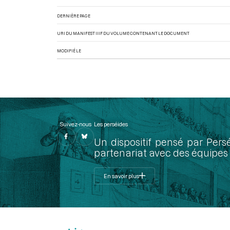
DERNIÈRE PAGE
URI DU MANIFEST IIIF DU VOLUME CONTENANT LE DOCUMENT
MODIFIÉ LE
Suivez-nous
Les perséides
Un dispositif pensé par Pers
partenariat avec des équipes 
En savoir plus