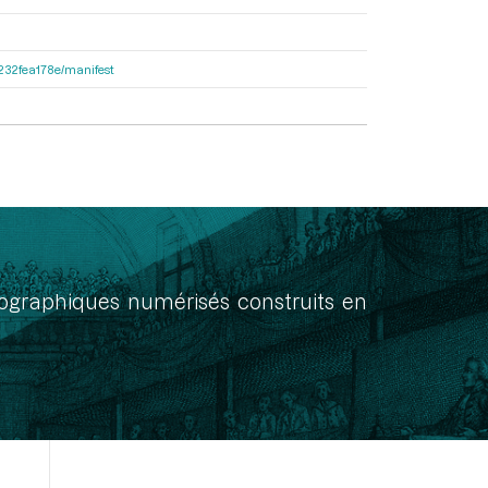
ea232fea178e/manifest
onographiques numérisés construits en