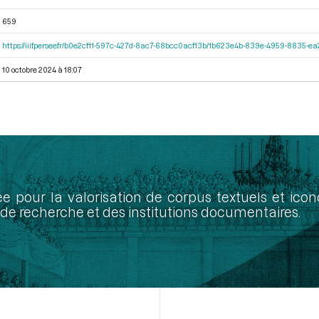
659
https://iiif.persee.fr/b0e2cf11-597c-427d-8ac7-68bcc0acf13b/1b623e4b-839e-4959-8835-
10 octobre 2024 à 18:07
ée pour la valorisation de corpus textuels et ic
de recherche et des institutions documentaires.