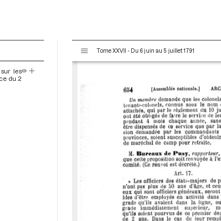
V
Tome XXVII - Du 6 juin au 5 juillet 1791
i
s
 sur les
u
nce du 2
a
l
i
s
e
u
r
M
i
r
a
d
o