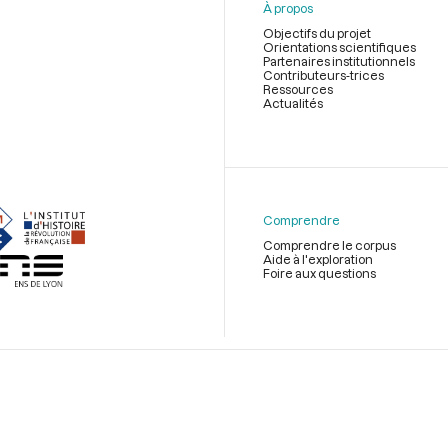
À propos
Objectifs du projet
Orientations scientifiques
Partenaires institutionnels
Contributeurs-trices
Ressources
Actualités
Menu
du
pied
de
Comprendre
page
Comprendre le corpus
Aide à l'exploration
Foire aux questions