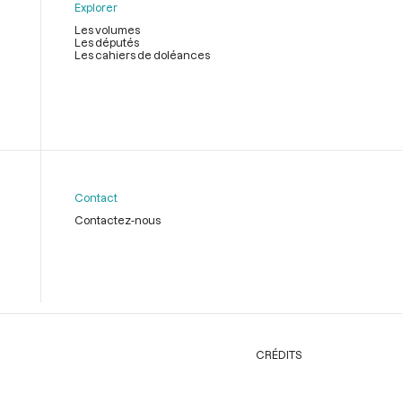
Explorer
Les volumes
Les députés
Les cahiers de doléances
Contact
Contactez-nous
CRÉDITS