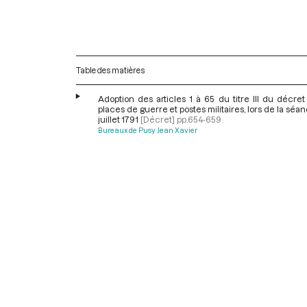
Table des matières
Adoption des articles 1 à 65 du titre III du décret
places de guerre et postes militaires, lors de la séa
juillet 1791
[Décret]
pp.654-659
Bureaux de Pusy Jean Xavier