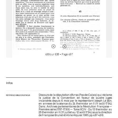
499 sur 638
• Page 497
Infos
Discours de la députation d'Arras (Pas-de-Calais) qui réclame
RÉFÉRENCE BIBLIOGRAPHIQUE
la justice de la Convention en faveur de quatre juges
incarcérés depuis 6 mois par le représentant Joseph Le Bon,
en annexe de la séance du 24 thermidor an II (11 août 1794).
Dans : Archives parlementaires de la Révolution Française —
Première série (1787-1799) — Tome XCIV - Du 13 thermidor au
25 thermidor an II (31 juillet au 12 août 1794)
, sous la direction
de Françoise Brunel et Aline Alquier. 1985. pp. 497-499.