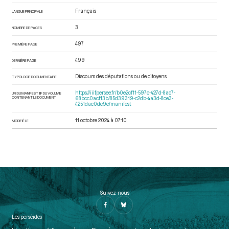
Français
LANGUE PRINCIPALE
3
NOMBRE DE PAGES
497
PREMIÈRE PAGE
499
DERNIÈRE PAGE
Discours des députations ou de citoyens
TYPOLOGIE DOCUMENTAIRE
https://iiif.persee.fr/b0e2cf11-597c-427d-8ac7-
URI DU MANIFEST IIIF DU VOLUME
CONTENANT LE DOCUMENT
68bcc0acf13b/85d39319-c2db-4a3d-8ce3-
4251dac0dc9e/manifest
11 octobre 2024 à 07:10
MODIFIÉ LE
Suivez-nous
Les perséides