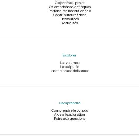
page
Objectifs du projet
Orientations scientifiques
Partenaires institutionnels
Contributeurs-trices
Ressources
Actualités
Explorer
Les volumes
Les députés
Les cahiers de doléances
Comprendre
Comprendre le corpus
Aide à l'exploration
Foire aux questions