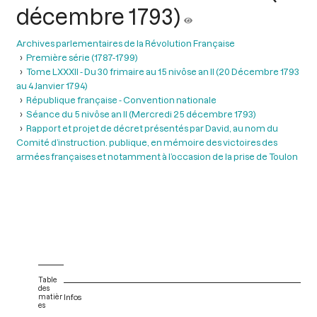
décembre 1793)
Archives parlementaires de la Révolution Française
Première série (1787-1799)
Tome LXXXII - Du 30 frimaire au 15 nivôse an II (20 Décembre 1793
au 4 Janvier 1794)
République française - Convention nationale
Séance du 5 nivôse an II (Mercredi 25 décembre 1793)
Rapport et projet de décret présentés par David, au nom du
Comité d’instruction. publique, en mémoire des victoires des
armées françaises et notamment à l’occasion de la prise de Toulon
Table
des
matièr
Infos
es