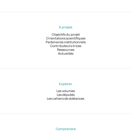
Menu
du
pied
À propos
de
page
Objectifs du projet
Orientations scientifiques
Partenaires institutionnels
Contributeurs-trices
Ressources
Actualités
Explorer
Les volumes
Les députés
Les cahiers de doléances
Comprendre