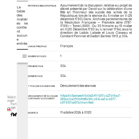
Ajournement de la discussion relative au projet de
RÉFÉRENCE BIBLIOGRAPHIQUE
La
décret présenté par David sur la célébration d'une
table
fête en l'honneur des succès des armes de la
des
République, lors de la séance du 5 nivôse an II (25
matièr
décembre 1793). Dans : Archives parlementaires de
la Révolution Française — Première série (1787-
es ne
1799) — Tome LXXXII - Du 30 frimaire au 15 nivôse
contie
an II (20 Décembre 1793 au 4 Janvier 1794)
, sous la
nt
direction de Lodoïs Lataste et Louis Claveau et
aucun
Constant Pionnier et Gaston Barbier. 1913. p. 304.
e
entrée.
Français
LANGUE PRINCIPALE
V
Tome LXXXII - Du 30 frimaire au 15 nivôse an II (20 Décembre 1793 au 4
1
NOMBRE DE PAGES
i
s
304
PREMIÈRE PAGE
u
a
304
DERNIÈRE PAGE
l
Déroulement des séances
i
TYPOLOGIE DOCUMENTAIRE
s
https://iiif.persee.fr/b0e2cf11-597c-427d-8ac7-
URI DU MANIFEST IIIF DU VOLUME
Téléch
e
CONTENANT LE DOCUMENT
68bcc0acf13b/fdf849fc-c614-4e7a-b977-
arger
c97697ce511c/manifest
Part
u
age
r
r
11 octobre 2024 à 01:20
MODIFIÉ LE
M
i
r
a