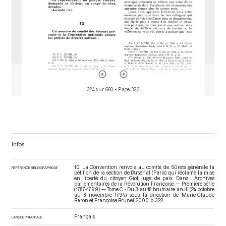
324 sur 660
• Page 322
Infos
10. La Convention renvoie au comité de Sûreté générale la
RÉFÉRENCE BIBLIOGRAPHIQUE
pétition de la section de l’Arsenal (Paris) qui réclame la mise
en liberté du citoyen Giot, juge de paix. Dans : Archives
parlementaires de la Révolution Française — Première série
(1787-1799) — Tome C - Du 3 au 18 brumaire an III (24 octobre
au 8 novembre 1794)
, sous la direction de Marie-Claude
Baron et Françoise Brunel. 2000. p. 322.
Français
LANGUE PRINCIPALE