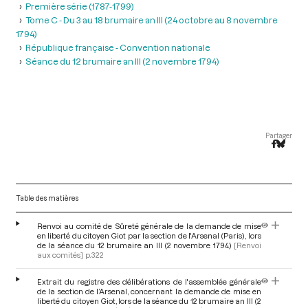
Première série (1787-1799)
Tome C - Du 3 au 18 brumaire an III (24 octobre au 8 novembre
1794)
République française - Convention nationale
Séance du 12 brumaire an III (2 novembre 1794)
Partager
Table des matières
Renvoi au comité de Sûreté générale de la demande de mise
en liberté du citoyen Giot par la section de l'Arsenal (Paris), lors
de la séance du 12 brumaire an III (2 novembre 1794)
[Renvoi
aux comités]
p.322
Extrait du registre des délibérations de l'assemblée générale
de la section de l’Arsenal, concernant la demande de mise en
liberté du citoyen Giot, lors de la séance du 12 brumaire an III (2