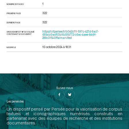
1
NOMBRE DE PAGES
322
PREMIÈRE PAGE
322
DERNIÈRE PAGE
https://iiif.persee.fr/b0e2cf11-597c-427d-8ac7-
URI DU MANIFEST IIIF DU VOLUME
CONTENANT LE DOCUMENT
68bcc0acf13b/6c51b772-c6ec-4aee-bb9f-
288c31540ffa/manifest
10 octobre 2024 à 18:31
MODIFIÉ LE
Suivez-nous
Les perséides
Un dispositif pensé par Persée pour la valorisation de corpus
textuels et iconographiques numérisés construits en
partenariat avec des équipes de recherche et des institutions
documentaires.