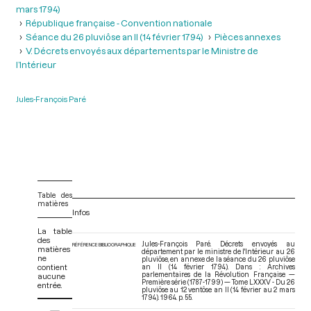
mars 1794)
République française - Convention nationale
Séance du 26 pluviôse an II (14 février 1794)
Pièces annexes
V. Décrets envoyés aux départements par le Ministre de
l’Intérieur
Jules-François Paré
Table des
matières
Infos
La table
des
Jules-François Paré. Décrets envoyés au
RÉFÉRENCE BIBLIOGRAPHIQUE
matières
département par le ministre de l'Intérieur au 26
ne
pluviôse, en annexe de la séance du 26 pluviôse
contient
an II (14 février 1794). Dans : Archives
parlementaires de la Révolution Française —
aucune
Première série (1787-1799) — Tome LXXXV - Du 26
entrée.
pluviôse au 12 ventôse an II (14 février au 2 mars
1794)
. 1964. p. 55.
V