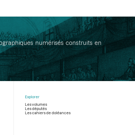
onographiques numérisés construits en
Explorer
Les volumes
Les députés
Les cahiers de doléances