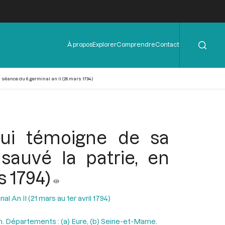
Rechercher
Menu
À propos
Explorer
Comprendre
Contact
de
l'en-
tête
 séance du 6 germinal an II (26 mars 1794)
 qui témoigne de sa
sauvé la patrie, en
s 1794)
l An II (21 mars au 1er avril 1794)
on. Départements : (a) Eure, (b) Seine-et-Mame.