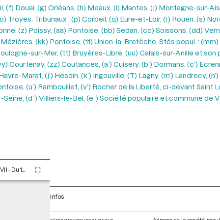
l, (f) Douai, (g) Orléans, (h) Meaux, (i) Mantes, (j) Montagne-sur-Ai
 Troyes. Tribunaux : (p) Corbeil, (q) Eure-et-Loir, (r) Rouen, (s) Nor
onne, (z) Poissy, (aa) Pontoise, (bb) Sedan, (cc) Soissons, (dd) Vem
j) Mézières, (kk) Pontoise, (11) Union-la-Bretèche. Stés popul. : (mm)
ulogne-sur-Mer, (tt) Bruyères-Libre, (uu) Calais-sur-Anille et son p
 Courtenay, (zz) Coutances, (a’) Cuisery, (b’) Dormans, (c’) Ecrenne
avre-Marat, (j’) Hesdin, (k’) Ingouville, (T) Lagny, (m’) Landrecy, (n’)
Pontoise, (u’) Rambouillet, (v’) Rocher de la Liberté, ci-devant Saint L
ve-sur-Seine, (d”) Villiers-le-Bel, (e”) Société populaire et commune 
Tome LXXXVII - Du 1er au 12 germinal An II (21 mars au 1er avril 1794)
Infos
Adresse de la société popu