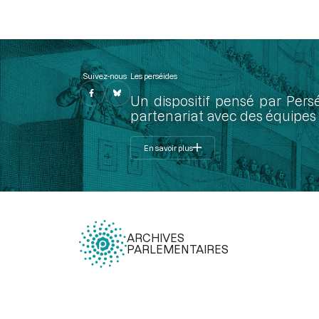
Suivez-nous
Les perséides
Un dispositif pensé par Pers
partenariat avec des équipes 
En savoir plus
ARCHIVES
PARLEMENTAIRES