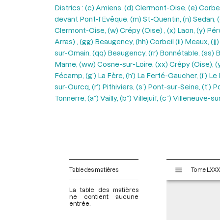
Districs : (c) Amiens, (d) Clermont-Oise, (e) Corbei
devant Pont-l’Evêque, (m) St-Quentin, (n) Sedan, (o)
Clermont-Oise, (w) Crépy (Oise) , (x) Laon, (y) Pér
Arras) , (gg) Beaugency, (hh) Corbeil (ii) Meaux, (j
sur-Omain. (qq) Beaugency, (rr) Bonnétable, (ss) Bo
Mame, (ww) Cosne-sur-Loire, (xx) Crépy (Oise), (yy)
Fécamp, (g’) La Fère, (h’) La Ferté-Gaucher, (i’) Le H
sur-Ourcq, (r’) Pithiviers, (s’) Pont-sur-Seine, (t’) 
Tonnerre, (a”) Vailly, (b”) Villejuif, (c”) Villeneu
V
Table des matières
i
s
La table des matières
u
ne contient aucune
entrée.
a
l