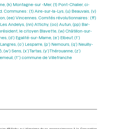
sne, (k) Montagne-sur -Mer, (1) Pont-Chalier, ci-
d. Communes : (t) Aire-sur-la-Lys, (u) Beauvais, (v)
on, (ee) Vincennes. Comités révolutionnaires : (ff)
 Les Andelys, (nn) Attichy, (oo) Autun, (pp) Bar-
résident, le citoyen Blavette, (w) Châtillon-sur-
s, (d’) Egalité-sur-Mame, (e’) Elbeuf, (f’)
 Langres, (o’) Lesparre, (p’) Nemours, (q’) Neuilly-
ô, (w’) Sens, (x’)Tartas, (y’)Thérouanne, (z’)
de Vemeuil, (f”) commune de Villefranche
laire d'Allichy, qui témoigne de sa reconnaissance à la Convention