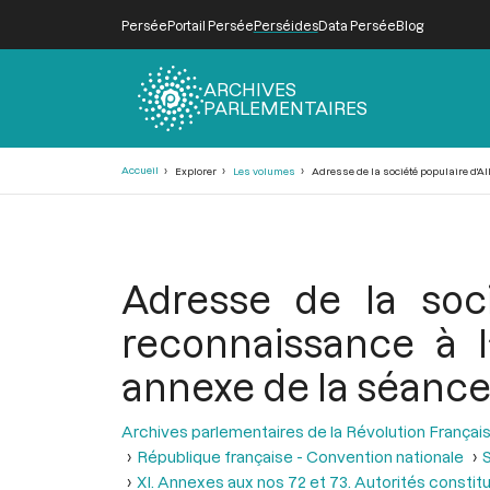
Persée
Portail Persée
Perséides
Data Persée
Blog
ARCHIVES
PARLEMENTAIRES
Fil
Accueil
Explorer
Les volumes
Adresse de la société populaire d'Al
d'Ariane
Adresse de la soci
reconnaissance à l
annexe de la séance 
Archives parlementaires de la Révolution Françai
République française - Convention nationale
S
XI. Annexes aux nos 72 et 73. Autorités constitu