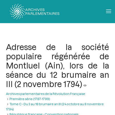
ARCHIVES
PARLEMENTAIRES
Fil
d'Ariane
Adresse de la société
populaire régénérée de
Montluel (Ain), lors de la
séance du 12 brumaire an
III (2 novembre 1794)
Archives parlementaires de la Révolution Française
Première série (1787-1799)
Tome C - Du 3 au 18 brumaire an III (24 octobre au 8 novembre
1794)
République française - Convention nationale