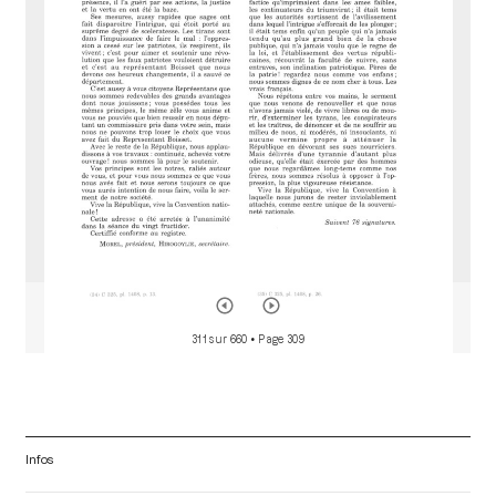
d
o
r
311 sur 660
• Page 309
Infos