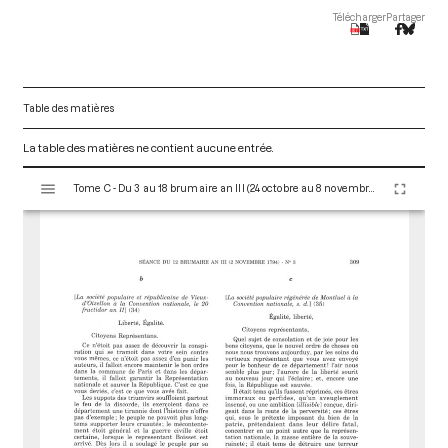
Télécharger
Partager
Table des matières
La table des matières ne contient aucune entrée.
V
Tome C - Du 3 au 18 brumaire an III (24 octobre au 8 novembre 1794)
i
s
u
a
l
i
s
e
u
r
M
i
r
a