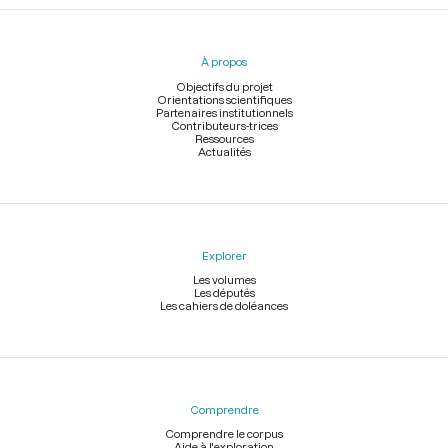
Menu
du
pied
À propos
de
page
Objectifs du projet
Orientations scientifiques
Partenaires institutionnels
Contributeurs-trices
Ressources
Actualités
Explorer
Les volumes
Les députés
Les cahiers de doléances
Comprendre
Comprendre le corpus
Aide à l'exploration