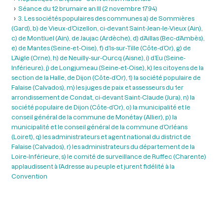
Séance du 12 brumaire an III (2 novembre 1794)
3. Les sociétés populaires des communes a) de Sommières
(Gard), b) de Vieux-d’Oizellon, ci-devant Saint-Jean-le-Vieux (Ain),
c) de Montluel (Ain), de Jaujac (Ardèche), d) d’Aillas (Bec-d’Ambès),
e) de Mantes (Seine-et-Oise), f) d’Is-sur-Tille (Côte-d’Or), g) de
L’Aigle (Orne), h) de Neuilly-sur-Ourcq (Aisne), i) d’Eu (Seine-
Inférieure), j) de Longjumeau (Seine-et-Oise), k) les citoyens de la
section de la Halle, de Dijon (Côte-d’Or), 1) la société populaire de
Falaise (Calvados), m) les juges de paix et assesseurs du 1er
arrondissement de Condat, ci-devant Saint-Claude (Jura), n) la
société populaire de Dijon (Côte-d’Or), o) la municipalité et le
conseil général de la commune de Monétay (Allier), p) la
municipalité et le conseil général de la commune d’Orléans
(Loiret), q) les administrateurs et agent national du district de
Falaise (Calvados), r) les administrateurs du département de la
Loire-Inférieure, s) le comité de surveillance de Ruffec (Charente)
applaudissent à l’Adresse au peuple et jurent fidélité à la
Convention