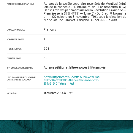
Adresse de la société populaire régénérée de Montluel (Ain),
RÉFÉRENCE BIBLIOGRAPHIQUE
lors de la séance du 12 brumaire an III (2 novembre 1794).
Dans : Archives parlementaires de la Révolution Française —
Première série (1787-1799) — Tome C - Du 3 au 18 brumaire
an III (24 octobre au 8 novembre 1794)
, sous la direction de
Marie-Claude Baron et Françoise Brunel. 2000. p. 309.
Français
LANGUE PRINCIPALE
1
NOMBRE DE PAGES
309
PREMIÈRE PAGE
309
DERNIÈRE PAGE
Adresse, pétition et lettre envoyée à l’Assemblée
TYPOLOGIE DOCUMENTAIRE
https://iiif.persee.fr/b0e2cf11-597c-427d-8ac7-
URI DU MANIFEST IIIF DU VOLUME
CONTENANT LE DOCUMENT
68bcc0acf13b/6c51b772-c6ec-4aee-bb9f-
288c31540ffa/manifest
11 octobre 2024 à 07:28
MODIFIÉ LE