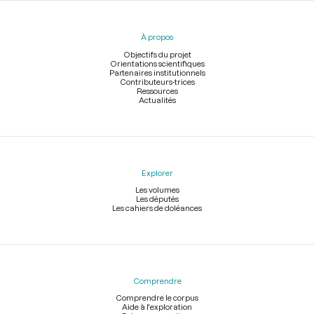
du
pied
À propos
de
page
Objectifs du projet
Orientations scientifiques
Partenaires institutionnels
Contributeurs-trices
Ressources
Actualités
Explorer
Les volumes
Les députés
Les cahiers de doléances
Comprendre
Comprendre le corpus
Aide à l'exploration