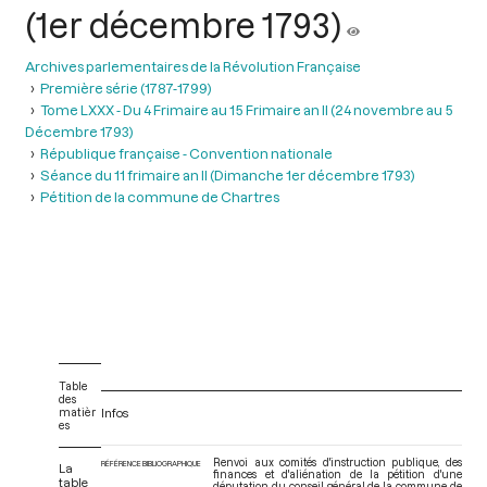
(1er décembre 1793)
Archives parlementaires de la Révolution Française
Première série (1787-1799)
Tome LXXX - Du 4 Frimaire au 15 Frimaire an II (24 novembre au 5
Décembre 1793)
République française - Convention nationale
Séance du 11 frimaire an II (Dimanche 1er décembre 1793)
Pétition de la commune de Chartres
Table
des
matièr
Infos
es
Renvoi aux comités d'instruction publique, des
RÉFÉRENCE BIBLIOGRAPHIQUE
La
finances et d'aliénation de la pétition d'une
table
députation du conseil général de la commune de