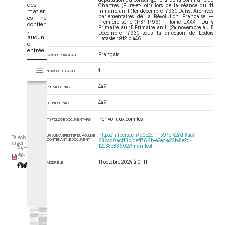
des
Chartres (Eure-et-Loir), lors de la séance du 11
matièr
frimaire an II (1er décembre 1793). Dans : Archives
parlementaires de la Révolution Française —
es ne
Première série (1787-1799) — Tome LXXX - Du 4
contien
Frimaire au 15 Frimaire an II (24 novembre au 5
t
Décembre 1793)
, sous la direction de Lodoïs
aucun
Lataste. 1912. p. 446.
e
entrée.
Français
LANGUE PRINCIPALE
V
Tome LXXX - Du 4 Frimaire au 15 Frimaire an II (24 novembre au 5 Dé
1
NOMBRE DE PAGES
i
s
446
PREMIÈRE PAGE
u
a
446
DERNIÈRE PAGE
l
Renvoi aux comités
i
TYPOLOGIE DOCUMENTAIRE
s
https://iiif.persee.fr/b0e2cf11-597c-427d-8ac7-
URI DU MANIFEST IIIF DU VOLUME
Téléch
e
CONTENANT LE DOCUMENT
68bcc0acf13b/deff766b-e2ec-423b-8e2d-
arger
12e38e836027/manifest
Part
u
age
r
r
11 octobre 2024 à 01:11
MODIFIÉ LE
M
i
r
a
d
o