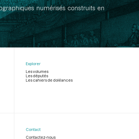
onographiques numérisés construits en
Explorer
Les volumes
Les députés
Les cahiers de doléances
Contact
Contactez-nous