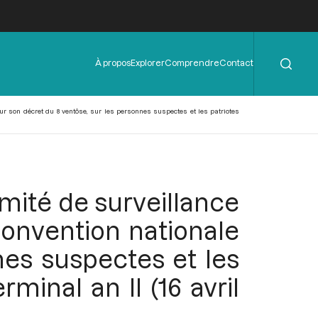
Rechercher
Menu
À propos
Explorer
Comprendre
Contact
de
l'en-
tête
ur son décret du 8 ventôse, sur les personnes suspectes et les patriotes
omité de surveillance
onvention nationale
nes suspectes et les
minal an II (16 avril