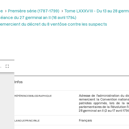
se
Première série (1787-1799)
Tome LXXXVIII - Du 13 au 28 germina
éance du 27 germinal an II (16 avril 1794)
. Remercient du décret du 8 ventôse contre les suspects
II - Du 13 au 28 germinal an II (2 au 17 avril 1794)
Infos
Adresse de l'administration du d
RÉFÉRENCE BIBLIOGRAPHIQUE
remercient la Convention national
patriotes opprimés, lors de la
parlementaires de la Révolution 
28 germinal an II (2 au 17 avril 179
Français
LANGUE PRINCIPALE