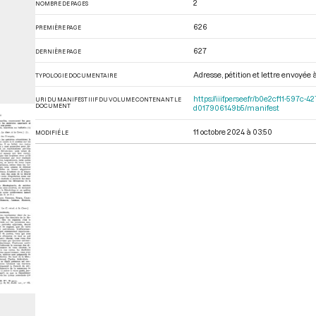
2
NOMBRE DE PAGES
626
PREMIÈRE PAGE
627
DERNIÈRE PAGE
Adresse, pétition et lettre envoyée
TYPOLOGIE DOCUMENTAIRE
https://iiif.persee.fr/b0e2cf11-597
URI DU MANIFEST IIIF DU VOLUME CONTENANT LE
DOCUMENT
d017906149b5/manifest
11 octobre 2024 à 03:50
MODIFIÉ LE