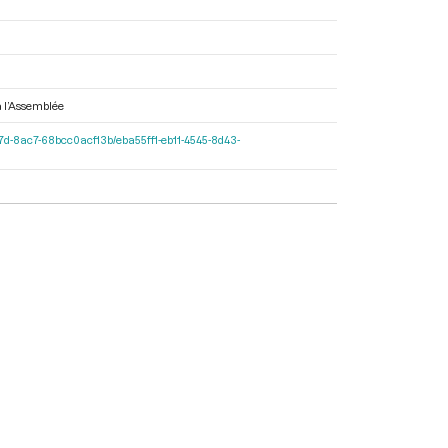
 à l’Assemblée
c-427d-8ac7-68bcc0acf13b/eba55ff1-eb11-4545-8d43-