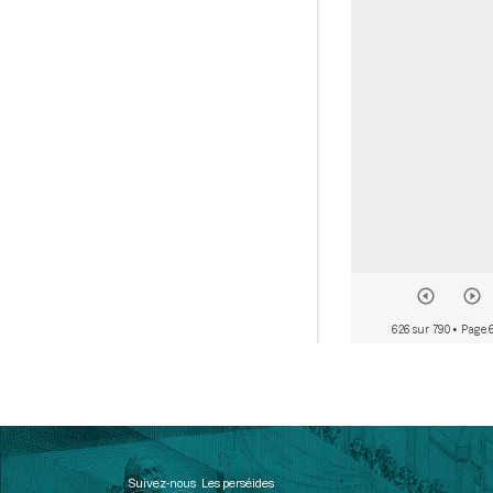
626 sur 790
• Page 
Suivez-nous
Les perséides