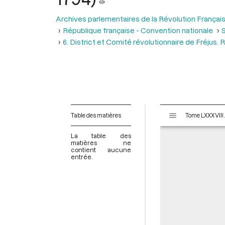
Archives parlementaires de la Révolution Françai
République française - Convention nationale
S
6. District et Comité révolutionnaire de Fréjus
V
Table des matières
Tome LXXXVI
i
s
La table des
u
matières ne
contient aucune
a
entrée.
l
i
s
e
u
r