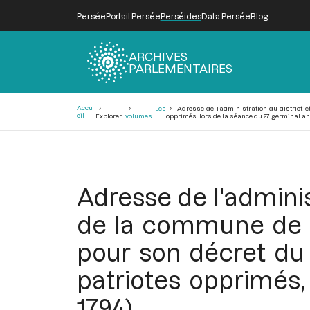
Persée
Portail Persée
Perséides
Data Persée
Blog
ARCHIVES
PARLEMENTAIRES
Fil
Accu
Les
Adresse de l'administration du district e
d'Ariane
eil
Explorer
volumes
opprimés, lors de la séance du 27 germinal an II
Adresse de l'adminis
de la commune de F
pour son décret du 
patriotes opprimés, 
1794)