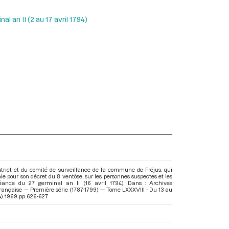
l an II (2 au 17 avril 1794)
istrict et du comité de surveillance de la commune de Fréjus, qui
e pour son décret du 8 ventôse, sur les personnes suspectes et les
 séance du 27 germinal an II (16 avril 1794). Dans : Archives
Française — Première série (1787-1799) — Tome LXXXVIII - Du 13 au
4)
. 1969. pp. 626-627.