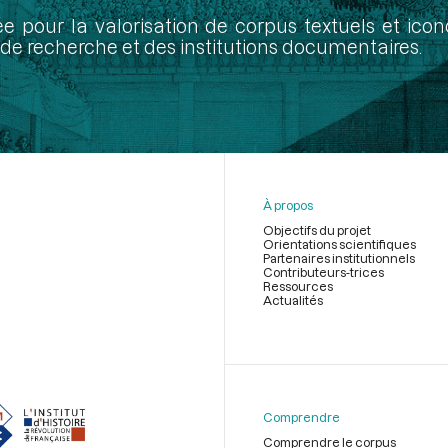
ée pour la valorisation de corpus textuels et ic
de recherche et des institutions documentaires.
À propos
Objectifs du projet
Orientations scientifiques
Partenaires institutionnels
Contributeurs-trices
Ressources
Actualités
Menu
du
pied
de
Comprendre
page
Comprendre le corpus