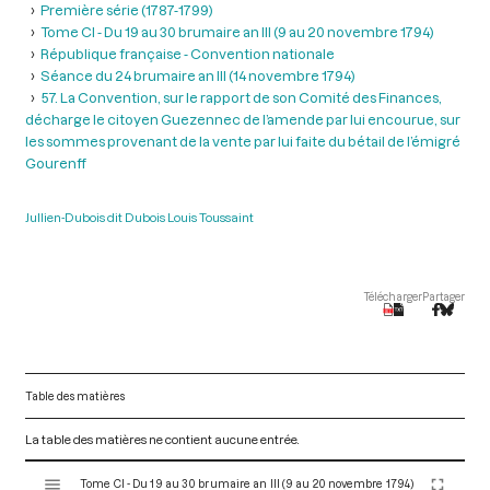
Première série (1787-1799)
Tome CI - Du 19 au 30 brumaire an III (9 au 20 novembre 1794)
République française - Convention nationale
Séance du 24 brumaire an III (14 novembre 1794)
57. La Convention, sur le rapport de son Comité des Finances,
décharge le citoyen Guezennec de l’amende par lui encourue, sur
les sommes provenant de la vente par lui faite du bétail de l’émigré
Gourenff
Jullien-Dubois dit Dubois Louis Toussaint
Télécharger
Partager
Table des matières
La table des matières ne contient aucune entrée.
V
Tome CI - Du 19 au 30 brumaire an III (9 au 20 novembre 1794)