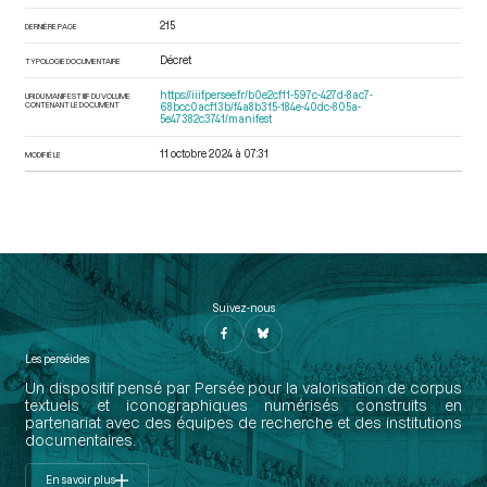
215
DERNIÈRE PAGE
Décret
TYPOLOGIE DOCUMENTAIRE
https://iiif.persee.fr/b0e2cf11-597c-427d-8ac7-
URI DU MANIFEST IIIF DU VOLUME
CONTENANT LE DOCUMENT
68bcc0acf13b/f4a8b315-184e-40dc-805a-
5e47382c3741/manifest
11 octobre 2024 à 07:31
MODIFIÉ LE
Suivez-nous
Les perséides
Un dispositif pensé par Persée pour la valorisation de corpus
textuels et iconographiques numérisés construits en
partenariat avec des équipes de recherche et des institutions
documentaires.
En savoir plus