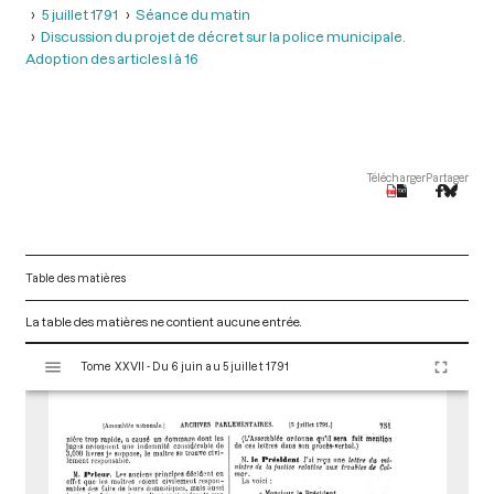
5 juillet 1791
Séance du matin
Discussion du projet de décret sur la police municipale.
Adoption des articles l à 16
Télécharger
Partager
Table des matières
La table des matières ne contient aucune entrée.
V
Tome XXVII - Du 6 juin au 5 juillet 1791
i
s
u
a
l
i