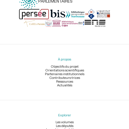
PARLEMENTAIRES
Menu
du
pied
À propos
de
page
Objectifs du projet
Orientations scientifiques
Partenaires institutionnels
Contributeurs-trices
Ressources
Actualités
Explorer
Les volumes
Les députés