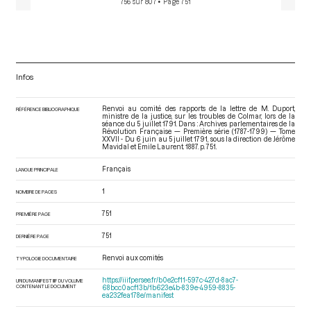
756 sur 807
• Page 751
Infos
Renvoi au comité des rapports de la lettre de M. Duport,
RÉFÉRENCE BIBLIOGRAPHIQUE
ministre de la justice, sur les troubles de Colmar, lors de la
séance du 5 juillet 1791. Dans : Archives parlementaires de la
Révolution Française — Première série (1787-1799) — Tome
XXVII - Du 6 juin au 5 juillet 1791
, sous la direction de Jérôme
Mavidal et Emile Laurent. 1887. p. 751.
Français
LANGUE PRINCIPALE
1
NOMBRE DE PAGES
751
PREMIÈRE PAGE
751
DERNIÈRE PAGE
Renvoi aux comités
TYPOLOGIE DOCUMENTAIRE
https://iiif.persee.fr/b0e2cf11-597c-427d-8ac7-
URI DU MANIFEST IIIF DU VOLUME
CONTENANT LE DOCUMENT
68bcc0acf13b/1b623e4b-839e-4959-8835-
ea232fea178e/manifest