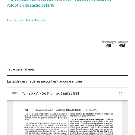
Adoption des articles l à 16
Démeunier Jean Nicolas
Télécharger
Partager
Table des matières
La table des matières ne contient aucune entrée.
V
Tome XXVII - Du 6 juin au 5 juillet 1791
i
s
u
a
l
i
s