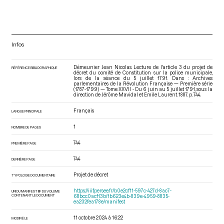
Infos
Démeunier Jean Nicolas. Lecture de l'article 3 du projet de
RÉFÉRENCE BIBLIOGRAPHIQUE
décret du comité de Constitution sur la police municipale,
lors de la séance du 5 juillet 1791. Dans : Archives
parlementaires de la Révolution Française — Première série
(1787-1799) — Tome XXVII - Du 6 juin au 5 juillet 1791
, sous la
direction de Jérôme Mavidal et Emile Laurent. 1887. p. 744.
Français
LANGUE PRINCIPALE
1
NOMBRE DE PAGES
744
PREMIÈRE PAGE
744
DERNIÈRE PAGE
Projet de décret
TYPOLOGIE DOCUMENTAIRE
https://iiif.persee.fr/b0e2cf11-597c-427d-8ac7-
URI DU MANIFEST IIIF DU VOLUME
CONTENANT LE DOCUMENT
68bcc0acf13b/1b623e4b-839e-4959-8835-
ea232fea178e/manifest
11 octobre 2024 à 16:22
MODIFIÉ LE