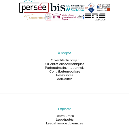
Menu
du
pied
À propos
de
page
Objectifs du projet
Orientations scientifiques
Partenaires institutionnels
Contributeurs-trices
Ressources
Actualités
Explorer
Les volumes
Les députés
Les cahiers de doléances