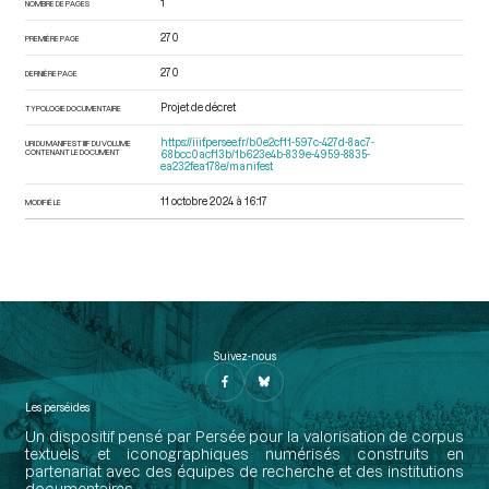
1
NOMBRE DE PAGES
270
PREMIÈRE PAGE
270
DERNIÈRE PAGE
Projet de décret
TYPOLOGIE DOCUMENTAIRE
https://iiif.persee.fr/b0e2cf11-597c-427d-8ac7-
URI DU MANIFEST IIIF DU VOLUME
CONTENANT LE DOCUMENT
68bcc0acf13b/1b623e4b-839e-4959-8835-
ea232fea178e/manifest
11 octobre 2024 à 16:17
MODIFIÉ LE
Suivez-nous
Les perséides
Un dispositif pensé par Persée pour la valorisation de corpus
textuels et iconographiques numérisés construits en
partenariat avec des équipes de recherche et des institutions
documentaires.