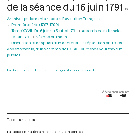
de la séance du 16 juin 1791
Archives parlementaires de la Révolution Française
Première série (1787-1799)
Tome XXVII - Du 6 juin au 5 juillet 1791
Assemblée nationale
16 juin 1791
Séance du matin
Discussion et adoption d’un décret sur la répartition entre les
départements, d’une somme de 8,360,000 francs pour travaux
publics
La Rochefoucauld-Liancourt François Alexandre, duc de
Télécharger
Partager
Table des matières
La table des matières ne contient aucune entrée.