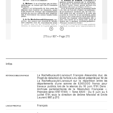
275 sur 807
• Page 270
Infos
La Rochefoucauld-Liancourt François Alexandre, duc de.
RÉFÉRENCE BIBLIOGRAPHIQUE
Projet de rédaction de l'article 4 du décret présenté par M. de
La Rochefoucauld-Liancourt sur la répartition entre les
départements d’une somme de 8,360,000 francs pour
travaux publics, lors de la séance du 16 juin 1791. Dans :
Archives parlementaires de la Révolution Française —
Première série (1787-1799) — Tome XXVII - Du 6 juin au 5
juillet 1791
, sous la direction de Jérôme Mavidal et Emile
Laurent. 1887. p. 270.
Français
LANGUE PRINCIPALE